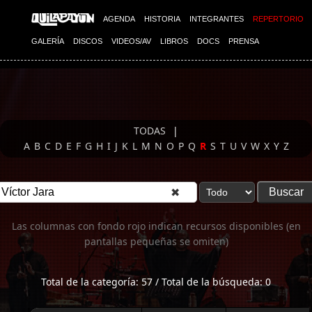
Imagen 01
AGENDA
HISTORIA
INTEGRANTES
REPERTORIO
GALERÍA
DISCOS
VIDEOS/AV
LIBROS
DOCS
PRENSA
TODAS
|
A
B
C
D
E
F
G
H
I
J
K
L
M
N
O
P
Q
R
S
T
U
V
W
X
Y
Z
✖
Las columnas con fondo rojo indican recursos disponibles (en
pantallas pequeñas se omiten)
Total de la categoría: 57 / Total de la búsqueda: 0