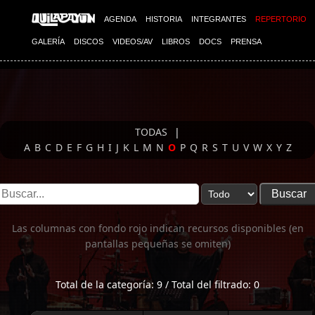
Imagen 01
AGENDA
HISTORIA
INTEGRANTES
REPERTORIO
GALERÍA
DISCOS
VIDEOS/AV
LIBROS
DOCS
PRENSA
TODAS
|
A
B
C
D
E
F
G
H
I
J
K
L
M
N
O
P
Q
R
S
T
U
V
W
X
Y
Z
Las columnas con fondo rojo indican recursos disponibles (en
pantallas pequeñas se omiten)
Total de la categoría: 9 / Total del filtrado: 0