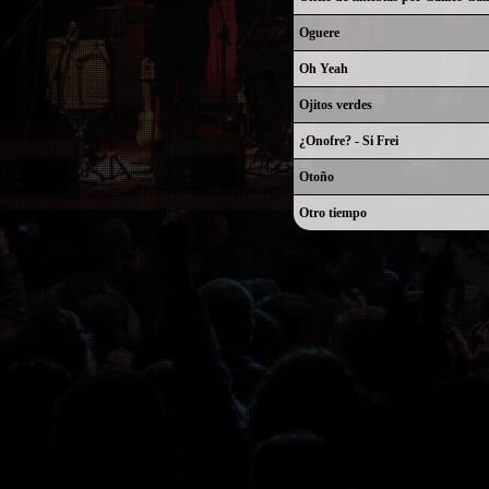
Oguere
Oh Yeah
Ojitos verdes
¿Onofre? - Si Frei
Otoño
Otro tiempo