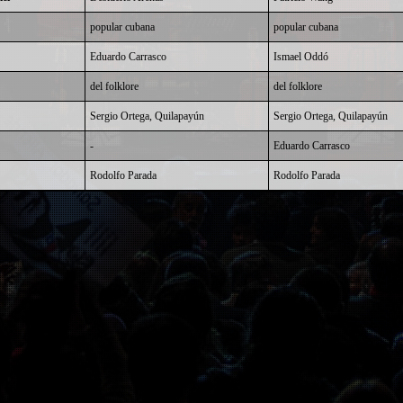
popular cubana
popular cubana
Eduardo Carrasco
Ismael Oddó
del folklore
del folklore
Sergio Ortega, Quilapayún
Sergio Ortega, Quilapayún
-
Eduardo Carrasco
Rodolfo Parada
Rodolfo Parada