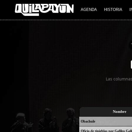
Imagen 01
AGENDA
HISTORIA
I
Las columnas
Nombre
Obachule
Oficio de tinieblas por Galileo Gali