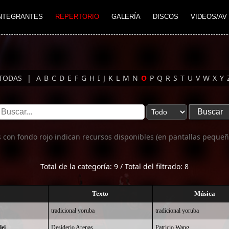
NTEGRANTES
REPERTORIO
GALERÍA
DISCOS
VIDEOS/AV
TODAS
|
A
B
C
D
E
F
G
H
I
J
K
L
M
N
O
P
Q
R
S
T
U
V
W
X
Y
 con fondo rojo indican recursos disponibles (en pantallas pequeñ
Total de la categoría: 9 / Total del filtrado: 8
Texto
Música
tradicional yoruba
tradicional yoruba
lei
Desiderio Arenas
Patricio Wang