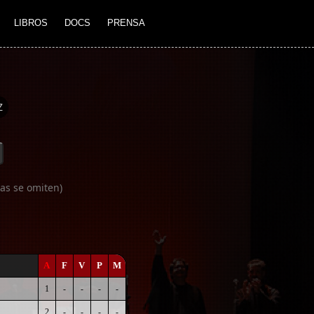
LIBROS
DOCS
PRENSA
Z
as se omiten)
A
F
V
P
M
1
-
-
-
-
2
-
-
-
-