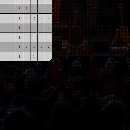
3
1
1
-
-
1
-
2
-
-
1
-
-
-
-
1
-
-
-
-
1
-
-
-
-
1
-
1
-
-