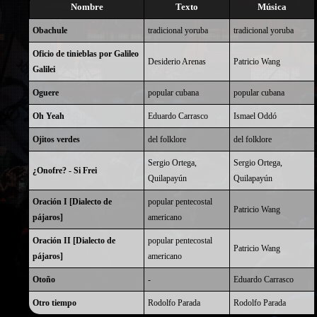
Nombre
Texto
Música
Obachule
tradicional yoruba
tradicional yoruba
Oficio de tinieblas por Galileo
Desiderio Arenas
Patricio Wang
Galilei
Oguere
popular cubana
popular cubana
Oh Yeah
Eduardo Carrasco
Ismael Oddó
Ojitos verdes
del folklore
del folklore
Sergio Ortega,
Sergio Ortega,
¿Onofre? - Si Frei
Quilapayún
Quilapayún
Oración I [Dialecto de
popular pentecostal
Patricio Wang
pájaros]
americano
Oración II [Dialecto de
popular pentecostal
Patricio Wang
pájaros]
americano
Otoño
-
Eduardo Carrasco
Otro tiempo
Rodolfo Parada
Rodolfo Parada