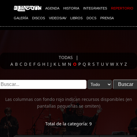
Imagen 01
AGENDA
HISTORIA
INTEGRANTES
REPERTORIO
GALERÍA
DISCOS
VIDEOS/AV
LIBROS
DOCS
PRENSA
TODAS
|
A
B
C
D
E
F
G
H
I
J
K
L
M
N
O
P
Q
R
S
T
U
V
W
X
Y
Z
Las columnas con fondo rojo indican recursos disponibles (en
pantallas pequeñas se omiten)
Total de la categoría: 9