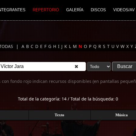
NTEGRANTES
REPERTORIO
GALERÍA
DISCOS
VIDEOS/AV
TODAS
|
A
B
C
D
E
F
G
H
I
J
K
L
M
N
O
P
Q
R
S
T
U
V
W
X
Y
✖
 con fondo rojo indican recursos disponibles (en pantallas pequeñ
Total de la categoría: 14 / Total de la búsqueda: 0
Texto
Música