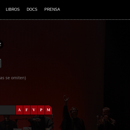
LIBROS
DOCS
PRENSA
Z
as se omiten)
A
F
V
P
M