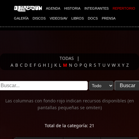
Imagen 01
AGENDA
HISTORIA
INTEGRANTES
REPERTORIO
GALERÍA
DISCOS
VIDEOS/AV
LIBROS
DOCS
PRENSA
TODAS
|
A
B
C
D
E
F
G
H
I
J
K
L
M
N
O
P
Q
R
S
T
U
V
W
X
Y
Z
Las columnas con fondo rojo indican recursos disponibles (en
pantallas pequeñas se omiten)
Total de la categoría: 21