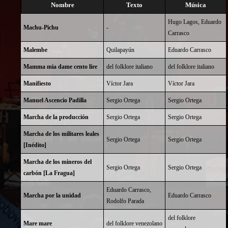
Nombre
Texto
Música
Hugo Lagos
,
Eduardo
Machu-Pichu
-
Carrasco
Malembe
Quilapayún
Eduardo Carrasco
Mamma mia dame cento lire
del folklore italiano
del folklore italiano
Manifiesto
Víctor Jara
Víctor Jara
Manuel Ascencio Padilla
Sergio Ortega
Sergio Ortega
Marcha de la producción
Sergio Ortega
Sergio Ortega
Marcha de los militares leales
Sergio Ortega
Sergio Ortega
[Inédito]
Marcha de los mineros del
Sergio Ortega
Sergio Ortega
carbón [La Fragua]
Eduardo Carrasco
,
Marcha por la unidad
Eduardo Carrasco
Rodolfo Parada
del folklore
Mare mare
del folklore venezolano