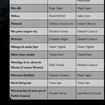
venezolano
Más allá
Hugo Lagos
Hugo Lagos
Melissa
David McNeil
Julien Clerc
Memento
Federico García Lorca
Gustavo Becerra
Mes potes (seguro va)
Desiderio Arenas
Eduardo Carrasco
Mi Patria
Fernando Alegría
Eduardo Carrasco
Milonga de andar lejos
Daniel Viglietti
Daniel Viglietti
Miren cómo sonríen
Violeta Parra
Violeta Parra
Monólogo de la cabeza de
Pablo Neruda
Eduardo Carrasco
Murieta [Cantata Murieta]
Monstruo [Inédito]
Eduardo Carrasco
Hugo Lagos
Movil Oil Special
Víctor Jara
Víctor Jara
Muyantayitay [Cantos por el
Osvaldo Torres
Luis Marcel Cassorla
Pueblo Aymara]