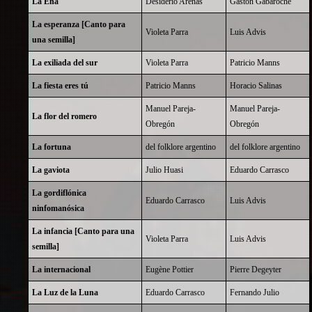
La Ena
Desiderio Arenas
Gaston Gabaroche
La esperanza [Canto para
Violeta Parra
Luis Advis
una semilla]
La exiliada del sur
Violeta Parra
Patricio Manns
La fiesta eres tú
Patricio Manns
Horacio Salinas
Manuel Pareja-
Manuel Pareja-
La flor del romero
Obregón
Obregón
La fortuna
del folklore argentino
del folklore argentino
La gaviota
Julio Huasi
Eduardo Carrasco
La gordiflónica
Eduardo Carrasco
Luis Advis
ninfomanósica
La infancia [Canto para una
Violeta Parra
Luis Advis
semilla]
La internacional
Eugène Pottier
Pierre Degeyter
La Luz de la Luna
Eduardo Carrasco
Fernando Julio