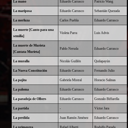
La mano
Eduardo Carrasco
Patricio Wang
La mariposa
Eduardo Carrasco
Sebastián Quezada
La merluza
Carlos Puebla
Eduardo Carrasco
La muerte [Canto para una
Violeta Parra
Luis Advis
semilla]
La muerte de Murieta
Pablo Neruda
Eduardo Carrasco
[Cantata Murieta]
La muralla
Nicolás Guillén
Quilapayún
La Nueva Constitución
Eduardo Carrasco
Fernando Julio
La pajita
Gabriela Mistral
Horacio Salinas
La paloma
Eduardo Carrasco
Eduardo Carrasco
La paradoja de Olbers
Eduardo Carrasco
Gonzalo Biffarella
La partida
-
Víctor Jara
La perdida
Juan Ramón Jiménez
Eduardo Carrasco
La primavera
Rafael Alberti
Rodolfo Parada