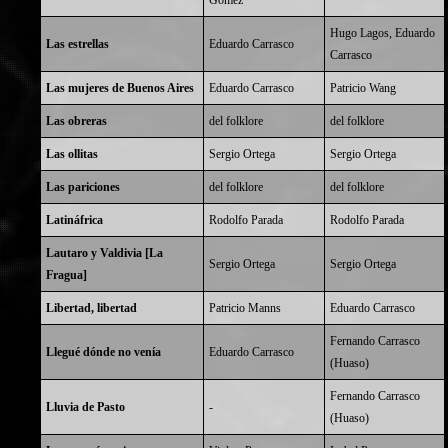
Gómez
Hugo Lagos
,
Eduardo
Las estrellas
Eduardo Carrasco
Carrasco
Las mujeres de Buenos Aires
Eduardo Carrasco
Patricio Wang
Las obreras
del folklore
del folklore
Las ollitas
Sergio Ortega
Sergio Ortega
Las pariciones
del folklore
del folklore
Latináfrica
Rodolfo Parada
Rodolfo Parada
Lautaro y Valdivia [La
Sergio Ortega
Sergio Ortega
Fragua]
Libertad, libertad
Patricio Manns
Eduardo Carrasco
Fernando Carrasco
Llegué dónde no venía
Eduardo Carrasco
(Huaso)
Fernando Carrasco
Lluvia de Pasto
-
(Huaso)