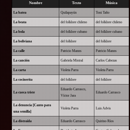
Nombre
Texto
Música
La batea
Quilapayún
Toni Taño
La beata
del folklore chileno
del folklore chileno
La bola
del folklore cubano
del folklore cubano
La boliviana
del folklore
del folklore
La calle
Patricio Manns
Patricio Manns
La canción
Gabriela Mistral
Carlos Cabezas
La carta
Violeta Parra
Violeta Parra
La cocinerita
del folklore
del folklore
Eduardo Carrasco
,
La cueca triste
Eduardo Carrasco
Víctor Jara
La denuncia [Canto para
Violeta Parra
Luis Advis
una semilla]
La distraída
Eduardo Carrasco
Quirino Ríos