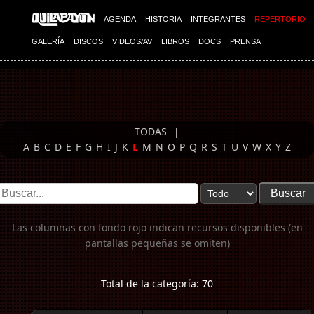
Imagen 01
AGENDA
HISTORIA
INTEGRANTES
REPERTORIO
GALERÍA
DISCOS
VIDEOS/AV
LIBROS
DOCS
PRENSA
TODAS
|
A
B
C
D
E
F
G
H
I
J
K
L
M
N
O
P
Q
R
S
T
U
V
W
X
Y
Z
Las columnas con fondo rojo indican recursos disponibles (en
pantallas pequeñas se omiten)
Total de la categoría: 70