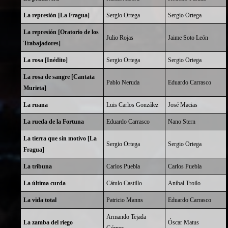
La represión [La Fragua]
Sergio Ortega
Sergio Ortega
La represión [Oratorio de los
Julio Rojas
Jaime Soto León
Trabajadores]
La rosa [Inédito]
Sergio Ortega
Sergio Ortega
La rosa de sangre [Cantata
Pablo Neruda
Eduardo Carrasco
Murieta]
La ruana
Luis Carlos González
José Macias
La rueda de la Fortuna
Eduardo Carrasco
Nano Stern
La tierra que sin motivo [La
Sergio Ortega
Sergio Ortega
Fragua]
La tribuna
Carlos Puebla
Carlos Puebla
La última curda
Cátulo Castillo
Aníbal Troilo
La vida total
Patricio Manns
Eduardo Carrasco
Armando Tejada
La zamba del riego
Óscar Matus