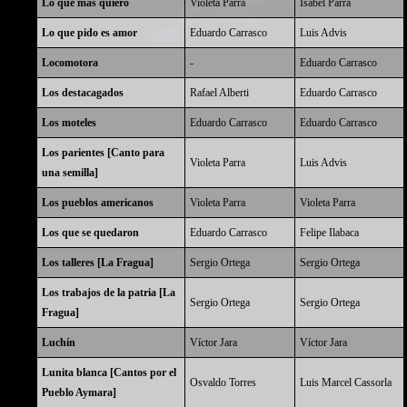
Lo que más quiero
Violeta Parra
Isabel Parra
Lo que pido es amor
Eduardo Carrasco
Luis Advis
Locomotora
-
Eduardo Carrasco
Los destacagados
Rafael Alberti
Eduardo Carrasco
Los moteles
Eduardo Carrasco
Eduardo Carrasco
Los parientes [Canto para
Violeta Parra
Luis Advis
una semilla]
Los pueblos americanos
Violeta Parra
Violeta Parra
Los que se quedaron
Eduardo Carrasco
Felipe Ilabaca
Los talleres [La Fragua]
Sergio Ortega
Sergio Ortega
Los trabajos de la patria [La
Sergio Ortega
Sergio Ortega
Fragua]
Luchín
Víctor Jara
Víctor Jara
Lunita blanca [Cantos por el
Osvaldo Torres
Luis Marcel Cassorla
Pueblo Aymara]