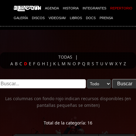
Imagen 01
AGENDA
HISTORIA
INTEGRANTES
REPERTORIO
GALERÍA
DISCOS
VIDEOS/AV
LIBROS
DOCS
PRENSA
TODAS
|
A
B
C
D
E
F
G
H
I
J
K
L
M
N
O
P
Q
R
S
T
U
V
W
X
Y
Z
Las columnas con fondo rojo indican recursos disponibles (en
pantallas pequeñas se omiten)
Total de la categoría: 16