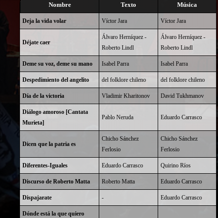
Nombre
Texto
Música
Deja la vida volar
Víctor Jara
Víctor Jara
Álvaro Herníquez -
Álvaro Herníquez -
Déjate caer
Roberto Lindl
Roberto Lindl
Deme su voz, deme su mano
Isabel Parra
Isabel Parra
Despedimiento del angelito
del folklore chileno
del folklore chileno
Día de la victoria
Vladimir Kharitonov
David Tukhmanov
Diálogo amoroso [Cantata
Pablo Neruda
Eduardo Carrasco
Murieta]
Chicho Sánchez
Chicho Sánchez
Dicen que la patria es
Ferlosio
Ferlosio
Diferentes-Iguales
Eduardo Carrasco
Quirino Ríos
Discurso de Roberto Matta
Roberto Matta
Eduardo Carrasco
Dispajarate
-
Eduardo Carrasco
Dónde está la que quiero