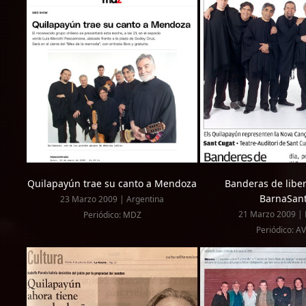
Quilapayún trae su canto a Mendoza
Banderas de liber
BarnaSan
23 Marzo 2009 | Argentina
21 Marzo 2009 |
Periódico: MDZ
Periódico: A