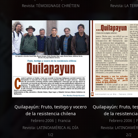
Revista: TÉMOIGNAGE CHRÉTIEN
Revista: LA TER
Quilapayún: Fruto, testigo y vocero
Quilapayún: Fruto, te
de la resistencia chilena
de la resistencia
Febrero 2006 | Francia
Febrero 2006 | F
Revista: LATINOAMÉRICA AL DÍA
Revista: LATINOAMÉR
1/2
2/2