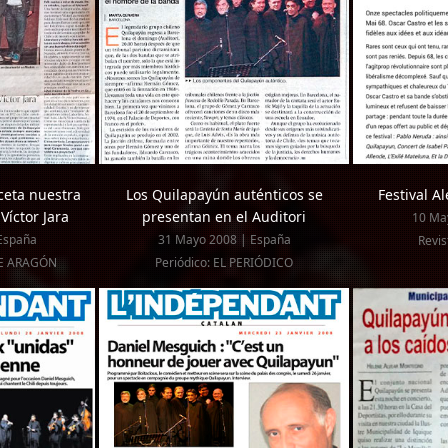
ceta nuestra
Los Quilapayún auténticos se
Festival A
 Víctor Jara
presentan en el Auditori
10 May
España
31 Mayo 2008 | España
Revis
DE ARAGÓN
Periódico: EL PERIÓDICO