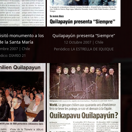
isitó monumento a los
Quilapayún presenta “Siempre”
de la Santa María
12 Octubre 2007 | Chile
mbre 2007 | Chile
Periódico: LA ESTRELLA DE IQUIQUE
ódico: DIARIO 21