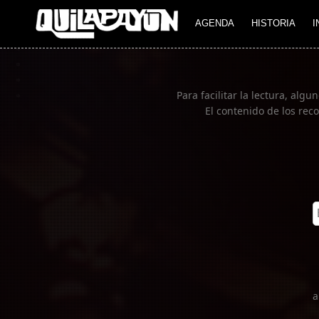
Imagen 02
AGENDA
HISTORIA
I
Para facilitar la lectura, al
El contenido de los reco
a