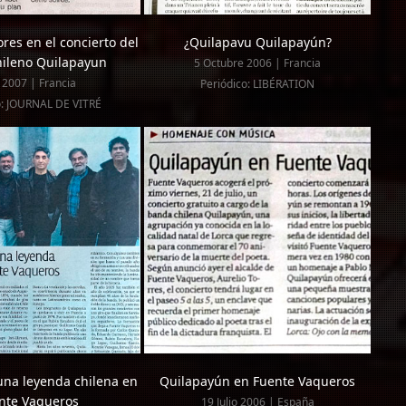
res en el concierto del
¿Quilapavu Quilapayún?
hileno Quilapayun
5 Octubre 2006 | Francia
o 2007 | Francia
Periódico: LIBÉRATION
o: JOURNAL DE VITRÉ
una leyenda chilena en
Quilapayún en Fuente Vaqueros
nte Vaqueros
19 Julio 2006 | España