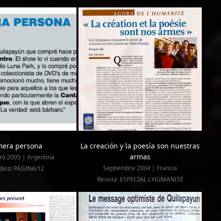
mera persona
La creación y la poesía son nuestras
armas
ro 2005 | Argentina
Septiembre 2004 | Francia
dico: PÁGINA/12
Revista: ESPECIAL L'HUMANITÉ