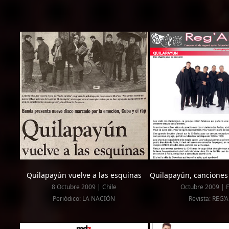
Quilapayún vuelve a las esquinas
Quilapayún, canciones
8 Octubre 2009 | Chile
Octubre 2009 | F
Periódico: LA NACIÓN
Revista: REG’