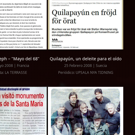
leph – "Mayo del 68"
Quilapayún, un deleite para el oído
o 2008 | Francia
25 Febrero 2008 | Suecia
ta: LA TERRASSE
Periódico: UPSALA NYA TIDNING