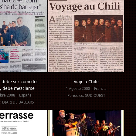
a debe ser como los
Viaje a Chile
s, debe mezclarse
1 Agosto 2008 | Francia
bre 2008 | España
Periódico: SUD OUEST
o: DIARI DE BALEARS