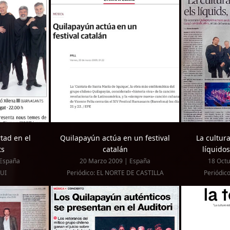
tad en el
Quilapayún actúa en un festival
La cultur
ts
catalán
líquido
 España
20 Marzo 2009 | España
18 Octu
VUI
Periódico: EL NORTE DE CASTILLA
Periódic