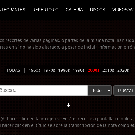
NTEGRANTES
REPERTORIO
GALERÍA
DISCOS
VIDEOS/AV
gunos recortes de varias páginas, o partes de la misma nota, han sid
rtes en sí no ha sido alterado, a pesar de incluir información erró
TODAS
|
1960s
1970s
1980s
1990s
2000s
2010s
2020s
(Al hacer click en la imagen se verá el recorte a pantalla completa,
l hacer click en el título se abre la transcripción de la nota complet