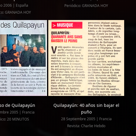
lio 2006 | España
Periódico: GRANADA HOY
ico: GRANADA HOY
eso de Quilapayún
Quilapayún: 40 años sin bajar el
puño
embre 2005 | Francia
28 Septiembre 2005 | Francia
dico: 20 MINUTOS
Revista: Charlie Hebdo