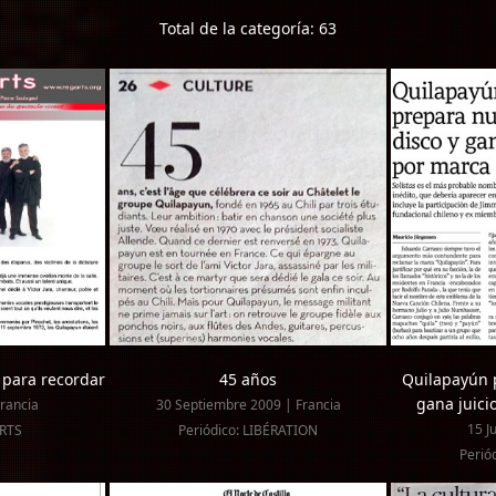
Total de la categoría: 63
 para recordar
45 años
Quilapayún 
gana juici
rancia
30 Septiembre 2009 | Francia
15 J
ARTS
Periódico: LIBÉRATION
Perió