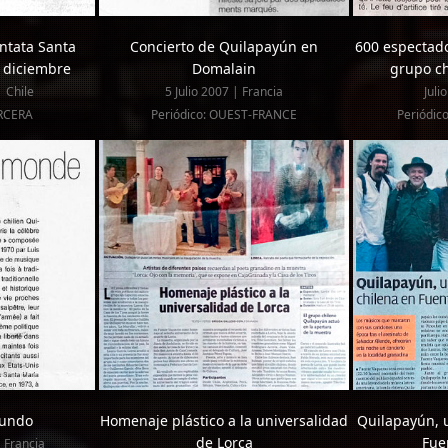
ntata Santa
Concierto de Quilapayún en
600 espectado
 diciembre
Domalain
grupo c
 Chile
5 Julio 2007 | Francia
Juli
ERCERA
Periódico: OUEST-FRANCE
Periódic
mundo
Homenaje plástico a la universalidad
Quilapayún, 
de Lorca
Fue
 Francia