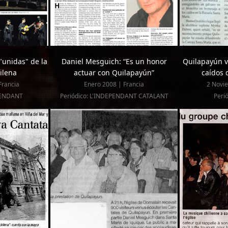
"unidas" de la
Daniel Mesguich: “Es un honor
Quilapayún v
ilena
actuar con Quilapayún”
caídos 
Francia
Enero 2008 | Francia
2 Novie
ÉPENDANT
Periódico: L'INDEPENDANT CATALANT
Peri