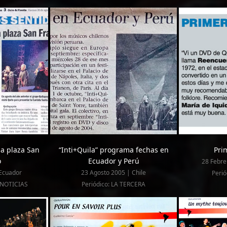
la plaza San
“Inti+Quila” programa fechas en
Pri
o
Ecuador y Perú
28 Febre
 Ecuador
23 Agosto 2005 | Chile
Perió
 NOTICIAS
Periódico: LA TERCERA