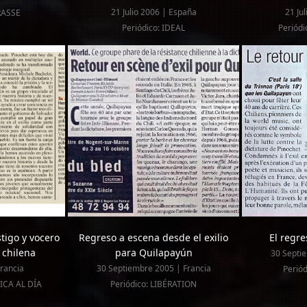
21 Julio 2006 | España
21 Ju
RASSE
Periódico: IDEAL
Periód
stigo y vocero
Regreso a escena desde el exilio
El regr
 chilena
para Quilapayún
30 Septi
rancia
30 Septiembre 2005 | Francia
Perió
ICA AL DÍA
Periódico: LIBÉRATION