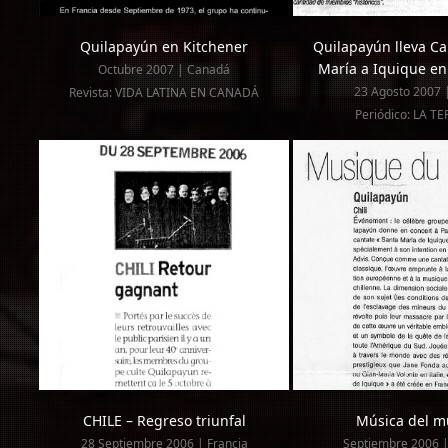
Quilapayún en Kitchener
Quilapayún lleva Ca
María a Iquique en
Octubre 2007 | Canadá
23 Agosto 2007 |
Revista: VIDA LATINA EN CANADÁ
Periódico: LA T
CHILE – Regreso triunfal
Música del 
28 Septiembre 2006 | Francia
Septiembre 2006 |