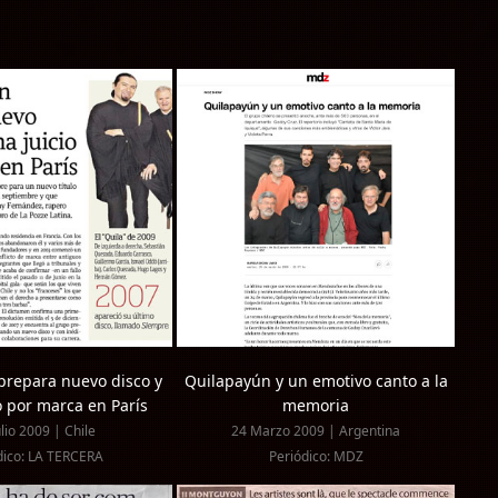
prepara nuevo disco y
Quilapayún y un emotivo canto a la
o por marca en París
memoria
ulio 2009 | Chile
24 Marzo 2009 | Argentina
dico: LA TERCERA
Periódico: MDZ