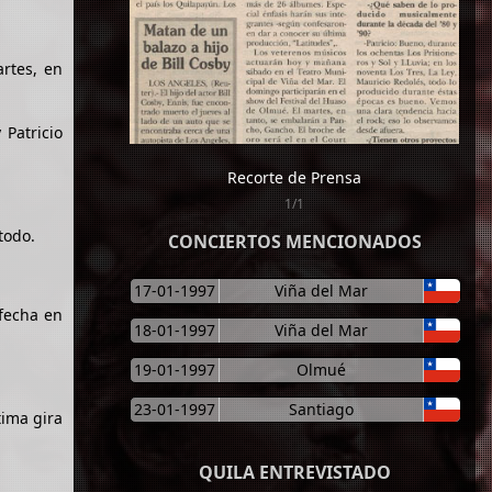
rtes, en
Patricio
Recorte de Prensa
1/1
todo.
CONCIERTOS MENCIONADOS
17-01-1997
Viña del Mar
fecha en
18-01-1997
Viña del Mar
19-01-1997
Olmué
23-01-1997
Santiago
tima gira
QUILA ENTREVISTADO