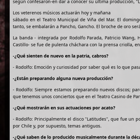
según confesaron-en dar a conocer su última producción, "L
Los veterenos músicos actuarán hoy y mañana
sábado en el Teatro Municipal de Viña del Mar. El domingo
tanto, se embalarán a Pancho, Gancho. El broche de oro será 
La banda - integrada por Rodolfo Parada, Patricio Wang, H
Castillo- se fue de pulenta cháchara con la prensa criolla, e
-¿Qué sienten de nuevo en la patria, cabros?
- Rodolfo: Emoción y curiosidad por saber qué es lo que pasa.
-¿Están preparando alguna nueva producción?
- Rodolfo: Siempre estamos preparando nuevos discos; pa
que tenemos unos conciertos que en el Teatro Casino de Par
-¿Qué mostrarán en sus actuaciones por acato?
- Rodolfo: Principalmente el disco "Latitudes", que fue un p
por Chile y, por supuesto, temas antiguos.
-¿Qué saben de lo producido musicalmente durante la décad