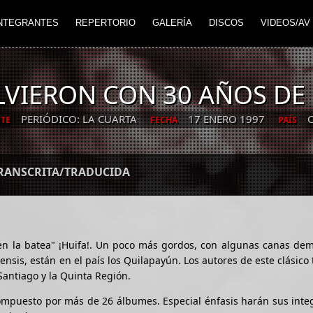
NTEGRANTES
REPERTORIO
GALERÍA
DISCOS
VIDEOS/AV
OLVIERON CON 30 AÑOS DE
PERIÓDICO: LA CUARTA
17 ENERO 1997
C
TE
FECHA
PAÍS
TRANSCRITA/TRADUCIDA
n la batea" ¡Huifa!. Un poco más gordos, con algunas canas dem
nsis, están en el país los Quilapayún. Los autores de este clásico
 Santiago y la Quinta Región.
compuesto por más de 26 álbumes. Especial énfasis harán sus inte