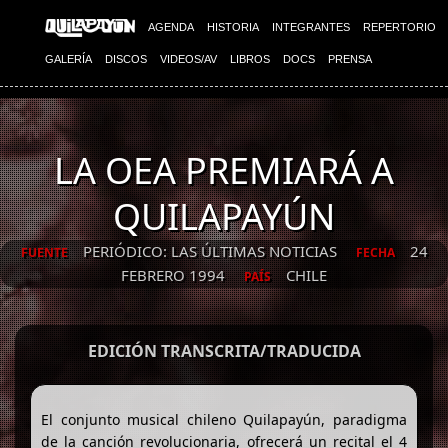
AGENDA
HISTORIA
INTEGRANTES
REPERTORIO
GALERÍA
DISCOS
VIDEOS/AV
LIBROS
DOCS
PRENSA
LA OEA PREMIARÁ A
QUILAPAYÚN
PERIÓDICO: LAS ÚLTIMAS NOTICIAS
24
FUENTE
FECHA
FEBRERO 1994
CHILE
PAÍS
EDICIÓN TRANSCRITA/TRADUCIDA
El conjunto musical chileno Quilapayún, paradigma
de la canción revolucionaria, ofrecerá un recital el 4