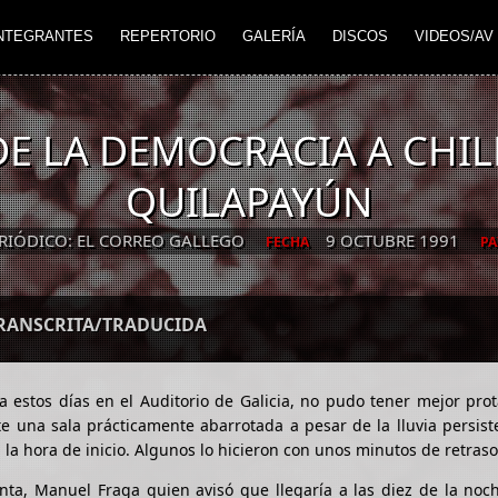
NTEGRANTES
REPERTORIO
GALERÍA
DISCOS
VIDEOS/AV
DE LA DEMOCRACIA A CHI
QUILAPAYÚN
RIÓDICO: EL CORREO GALLEGO
9 OCTUBRE 1991
FECHA
PA
TRANSCRITA/TRADUCIDA
a estos días en el Auditorio de Galicia, no pudo tener mejor pro
e una sala prácticamente abarrotada a pesar de la lluvia persis
 la hora de inicio. Algunos lo hicieron con unos minutos de retraso
nta, Manuel Fraga quien avisó que llegaría a las diez de la noc