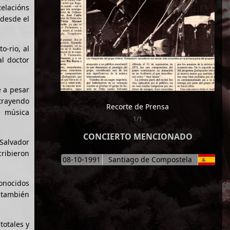
elacións
 desde el
o-rio, al
al doctor
e a pesar
atrayendo
Recorte de Prensa
a música
1/1
CONCIERTO MENCIONADO
Salvador
ribieron
08-10-1991
Santiago de Compostela
conocidos
 también
totales y