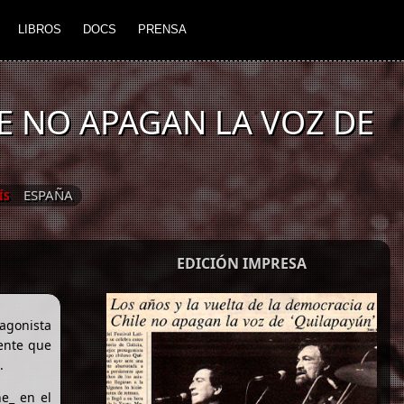
LIBROS
DOCS
PRENSA
LE NO APAGAN LA VOZ DE
ESPAÑA
ÍS
EDICIÓN IMPRESA
tagonista
tente que
.
he_ en el