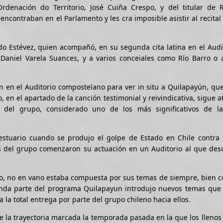
rdenación do Territorio, José Cuiña Crespo, y del titular de R
encontraban en el Parlamento y les cra imposible asistir al recital
do Estévez, quien acompañó, en su segunda cita latina en el Audit
 Daniel Varela Suances, y a varios conceiales como Río Barro o 
n en el Auditorio compostelano para ver in situ a Quilapayún, qu
, en el apartado de la canción testimonial y reivindicativa, sigue 
o del grupo, considerado uno de los más significativos de l
estuario cuando se produjo el golpe de Estado en Chile contra 
s del grupo comenzaron su actuación en un Auditorio al que desc
ico, no en vano estaba compuesta por sus temas de siempre, bien 
gunda parte del programa Quilapayun introdujo nuevos temas que
 la total entrega por parte del grupo chileno hacia ellos.
e la trayectoria marcada la temporada pasada en la que los llenos 