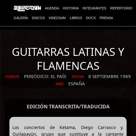
AGENDA
HISTORIA
INTEGRANTES
REPERTORIO
GALERÍA
DISCOS
VIDEOS/AV
LIBROS
DOCS
PRENSA
GUITARRAS LATINAS Y
FLAMENCAS
PERIÓDICO: EL PAÍS
8 SEPTIEMBRE 1989
FUENTE
FECHA
ESPAÑA
PAÍS
EDICIÓN TRANSCRITA/TRADUCIDA
Los conciertos de Ketama, Diego Carrasco y.
Quilapayún, grupo que sustituye a la cantante