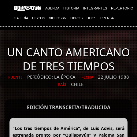
AGENDA
HISTORIA
INTEGRANTES
REPERTORIO
GALERÍA
DISCOS
VIDEOS/AV
LIBROS
DOCS
PRENSA
UN CANTO AMERICANO
DE TRES TIEMPOS
PERIÓDICO: LA ÉPOCA
22 JULIO 1988
FUENTE
FECHA
CHILE
PAÍS
EDICIÓN TRANSCRITA/TRADUCIDA
"Los tres tiempos de América", de Luis Advis, será
estrenada pronto por "Quilapayún” y Paloma San