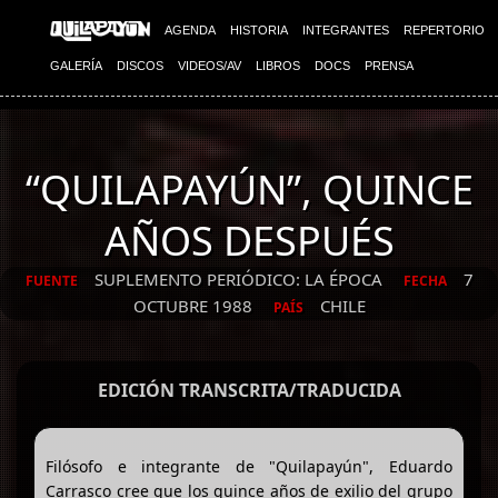
AGENDA
HISTORIA
INTEGRANTES
REPERTORIO
GALERÍA
DISCOS
VIDEOS/AV
LIBROS
DOCS
PRENSA
“QUILAPAYÚN”, QUINCE
AÑOS DESPUÉS
SUPLEMENTO PERIÓDICO: LA ÉPOCA
7
FUENTE
FECHA
OCTUBRE 1988
CHILE
PAÍS
EDICIÓN TRANSCRITA/TRADUCIDA
Filósofo e integrante de "Quilapayún", Eduardo
Carrasco cree que los quince años de exilio del grupo