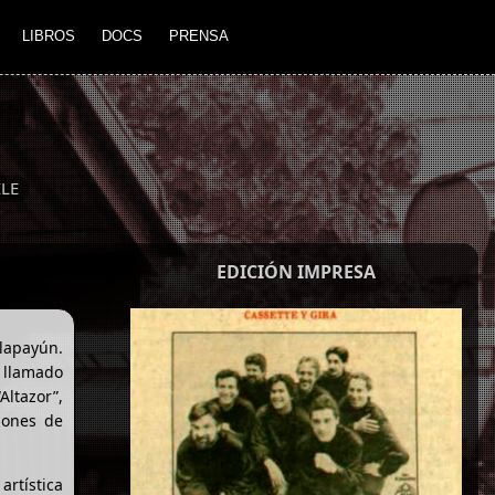
LIBROS
DOCS
PRENSA
ILE
EDICIÓN IMPRESA
ilapayún.
 llamado
Altazor”,
iones de
rtística