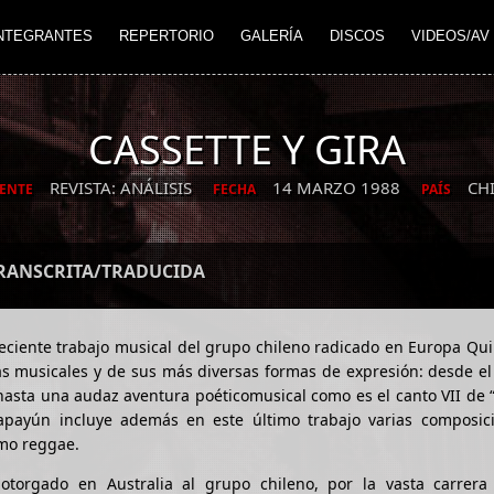
NTEGRANTES
REPERTORIO
GALERÍA
DISCOS
VIDEOS/AV
CASSETTE Y GIRA
REVISTA: ANÁLISIS
14 MARZO 1988
CH
ENTE
FECHA
PAÍS
TRANSCRITA/TRADUCIDA
reciente trabajo musical del grupo chileno radicado en Europa Qu
s musicales y de sus más diversas formas de expresión: desde el
 hasta una audaz aventura poéticomusical como es el canto VII de “
lapayún incluye además en este último trabajo varias composic
tmo reggae.
otorgado en Australia al grupo chileno, por la vasta carrera a