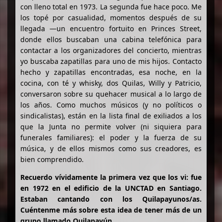
con lleno total en 1973. La segunda fue hace poco. Me
los topé por casualidad, momentos después de su
llegada —un encuentro fortuito en Princes Street,
donde ellos buscaban una cabina telefónica para
contactar a los organizadores del concierto, mientras
yo buscaba zapatillas para uno de mis hijos. Contacto
hecho y zapatillas encontradas, esa noche, en la
cocina, con té y whisky, dos Quilas, Willy y Patricio,
conversaron sobre su quehacer musical a lo largo de
los años. Como muchos músicos (y no políticos o
sindicalistas), están en la lista final de exiliados a los
que la Junta no permite volver (ni siquiera para
funerales familiares): el poder y la fuerza de su
música, y de ellos mismos como sus creadores, es
bien comprendido.
Recuerdo vívidamente la primera vez que los vi: fue
en 1972 en el edificio de la UNCTAD en Santiago.
Estaban cantando con los Quilapayunos/as.
Cuéntenme más sobre esta idea de tener más de un
grupo llamado Quilapayún.