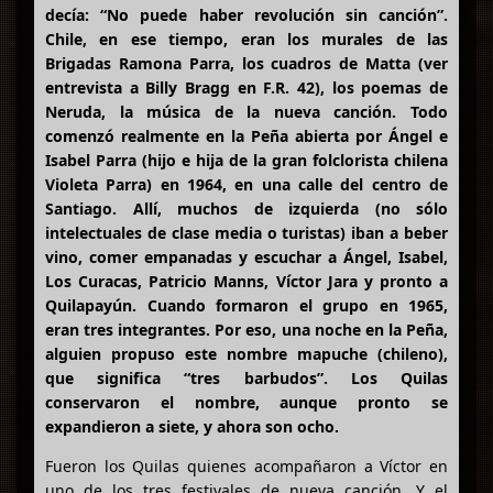
decía: “No puede haber revolución sin canción”.
Chile, en ese tiempo, eran los murales de las
Brigadas Ramona Parra, los cuadros de Matta (ver
entrevista a Billy Bragg en F.R. 42), los poemas de
Neruda, la música de la nueva canción. Todo
comenzó realmente en la Peña abierta por Ángel e
Isabel Parra (hijo e hija de la gran folclorista chilena
Violeta Parra) en 1964, en una calle del centro de
Santiago. Allí, muchos de izquierda (no sólo
intelectuales de clase media o turistas) iban a beber
vino, comer empanadas y escuchar a Ángel, Isabel,
Los Curacas, Patricio Manns, Víctor Jara y pronto a
Quilapayún. Cuando formaron el grupo en 1965,
eran tres integrantes. Por eso, una noche en la Peña,
alguien propuso este nombre mapuche (chileno),
que significa “tres barbudos”. Los Quilas
conservaron el nombre, aunque pronto se
expandieron a siete, y ahora son ocho.
Fueron los Quilas quienes acompañaron a Víctor en
uno de los tres festivales de nueva canción. Y el