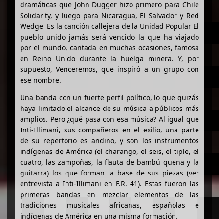
dramáticas que John Dugger hizo primero para Chile
Solidarity, y luego para Nicaragua, El Salvador y Red
Wedge. Es la canción callejera de la Unidad Popular El
pueblo unido jamás será vencido la que ha viajado
por el mundo, cantada en muchas ocasiones, famosa
en Reino Unido durante la huelga minera. Y, por
supuesto, Venceremos, que inspiró a un grupo con
ese nombre.
Una banda con un fuerte perfil político, lo que quizás
haya limitado el alcance de su música a públicos más
amplios. Pero ¿qué pasa con esa música? Al igual que
Inti-Illimani, sus compañeros en el exilio, una parte
de su repertorio es andino, y son los instrumentos
indígenas de América (el charango, el seis, el tiple, el
cuatro, las zampoñas, la flauta de bambú quena y la
guitarra) los que forman la base de sus piezas (ver
entrevista a Inti-Illimani en F.R. 41). Estas fueron las
primeras bandas en mezclar elementos de las
tradiciones musicales africanas, españolas e
indígenas de América en una misma formación.