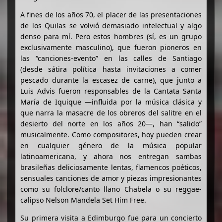
A fines de los años 70, el placer de las presentaciones
de los Quilas se volvió demasiado intelectual y algo
denso para mí. Pero estos hombres (sí, es un grupo
exclusivamente masculino), que fueron pioneros en
las “canciones-evento” en las calles de Santiago
(desde sátira política hasta invitaciones a comer
pescado durante la escasez de carne), que junto a
Luis Advis fueron responsables de la Cantata Santa
María de Iquique —influida por la música clásica y
que narra la masacre de los obreros del salitre en el
desierto del norte en los años 20—, han “salido”
musicalmente. Como compositores, hoy pueden crear
en cualquier género de la música popular
latinoamericana, y ahora nos entregan sambas
brasileñas deliciosamente lentas, flamencos poéticos,
sensuales canciones de amor y piezas impresionantes
como su folclore/canto llano Chabela o su reggae-
calipso Nelson Mandela Set Him Free.
Su primera visita a Edimburgo fue para un concierto