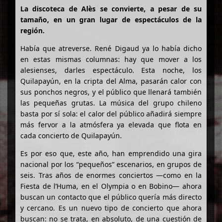
La discoteca de Alès se convierte, a pesar de su
tamaño, en un gran lugar de espectáculos de la
región.
Había que atreverse. René Digaud ya lo había dicho
en estas mismas columnas: hay que mover a los
alesienses, darles espectáculo. Esta noche, los
Quilapayún, en la cripta del Alma, pasarán calor con
sus ponchos negros, y el público que llenará también
las pequeñas grutas. La música del grupo chileno
basta por sí sola: el calor del público añadirá siempre
más fervor a la atmósfera ya elevada que flota en
cada concierto de Quilapayún.
Es por eso que, este año, han emprendido una gira
nacional por los “pequeños” escenarios, en grupos de
seis. Tras años de enormes conciertos —como en la
Fiesta de l’Huma, en el Olympia o en Bobino— ahora
buscan un contacto que el público quería más directo
y cercano. Es un nuevo tipo de concierto que ahora
buscan: no se trata, en absoluto, de una cuestión de