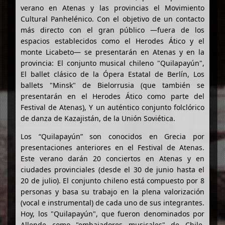
verano en Atenas y las provincias el Movimiento
Cultural Panhelénico. Con el objetivo de un contacto
más directo con el gran público —fuera de los
espacios establecidos como el Herodes Ático y el
monte Licabeto— se presentarán en Atenas y en la
provincia: El conjunto musical chileno "Quilapayún",
El ballet clásico de la Ópera Estatal de Berlín, Los
ballets "Minsk" de Bielorrusia (que también se
presentarán en el Herodes Ático como parte del
Festival de Atenas), Y un auténtico conjunto folclórico
de danza de Kazajistán, de la Unión Soviética.
Los “Quilapayún” son conocidos en Grecia por
presentaciones anteriores en el Festival de Atenas.
Este verano darán 20 conciertos en Atenas y en
ciudades provinciales (desde el 30 de junio hasta el
20 de julio). El conjunto chileno está compuesto por 8
personas y basa su trabajo en la plena valorización
(vocal e instrumental) de cada uno de sus integrantes.
Hoy, los "Quilapayún", que fueron denominados por
Allende como "embajadores musicales" de Chile,