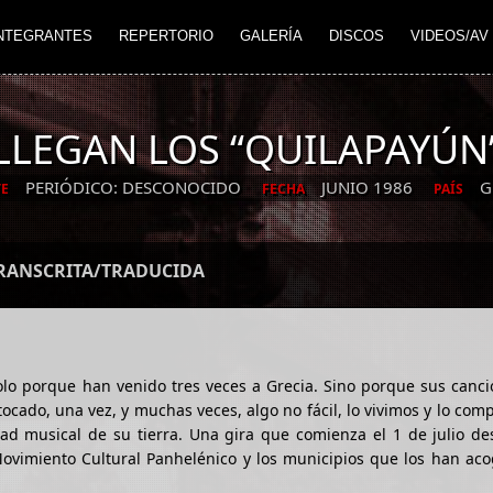
NTEGRANTES
REPERTORIO
GALERÍA
DISCOS
VIDEOS/AV
LLEGAN LOS “QUILAPAYÚN
PERIÓDICO: DESCONOCIDO
JUNIO 1986
G
E
FECHA
PAÍS
TRANSCRITA/TRADUCIDA
lo porque han venido tres veces a Grecia. Sino porque sus canci
ocado, una vez, y muchas veces, algo no fácil, lo vivimos y lo com
dad musical de su tierra. Una gira que comienza el 1 de julio d
ovimiento Cultural Panhelénico y los municipios que los han aco