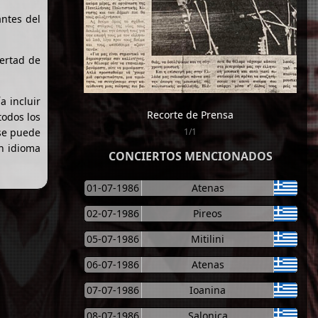
antes del
ertad de
a incluir
Recorte de Prensa
todos los
 se puede
1/1
un idioma
CONCIERTOS MENCIONADOS
01-07-1986
Atenas
02-07-1986
Pireos
05-07-1986
Mitilini
06-07-1986
Atenas
07-07-1986
Ioanina
08-07-1986
Salonica