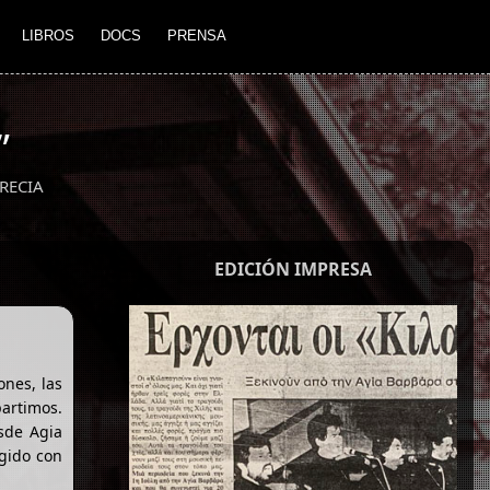
LIBROS
DOCS
PRENSA
”
RECIA
EDICIÓN IMPRESA
ones, las
partimos.
esde Agia
gido con