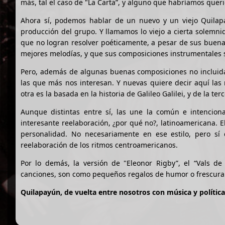
más, tal el caso de "La Carta”, y alguno que habríamos quer
Ahora sí, podemos hablar de un nuevo y un viejo Quilap
producción del grupo. Y llamamos lo viejo a cierta solemnid
que no logran resolver poéticamente, a pesar de sus buen
mejores melodías, y que sus composiciones instrumentales s
Pero, además de algunas buenas composiciones no incluidas 
las que más nos interesan. Y nuevas quiere decir aquí las 
otra es la basada en la historia de Galileo Galilei, y de la 
Aunque distintas entre sí, las une la común e intencio
interesante reelaboración, ¿por qué no?, latinoamericana. E
personalidad. No necesariamente en ese estilo, pero s
reelaboración de los ritmos centroamericanos.
Por lo demás, la versión de "Eleonor Rigby”, el “Vals de
canciones, son como pequeños regalos de humor o frescura
Quilapayún, de vuelta entre nosotros con música y política