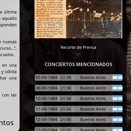
a última
e aquello
esponden
te nuevas
Recorte de Prensa
scurso…”,
nciados.
1/1
CONCIERTOS MENCIONADOS
, en una
 y sólida
05-09-1984
21:30
Buenos Aires
char una
06-09-1984
21:30
Buenos Aires
 con las
10-09-1984
21:30
Buenos Aires
11-09-1984
21:30
Buenos Aires
12-09-1984
21:30
Buenos Aires
ntos
13-09-1984
21:30
Buenos Aires