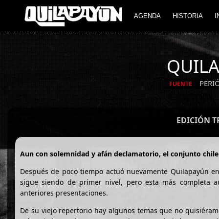
AGENDA
HISTORIA
I
QUILA
PERI
FUENTE
EDICIÓN 
Aun con solemnidad y afán declamatorio, el conjunto chil
Después de poco tiempo actuó nuevamente Quilapayún en B
sigue siendo de primer nivel, pero esta más completa a
anteriores presentaciones.
De su viejo repertorio hay algunos temas que no quisiéramo