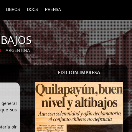
LIBROS
DOCS
PRENSA
IBAJOS
ARGENTINA
S
EDICIÓN IMPRESA
 general
 que sus
taría oír