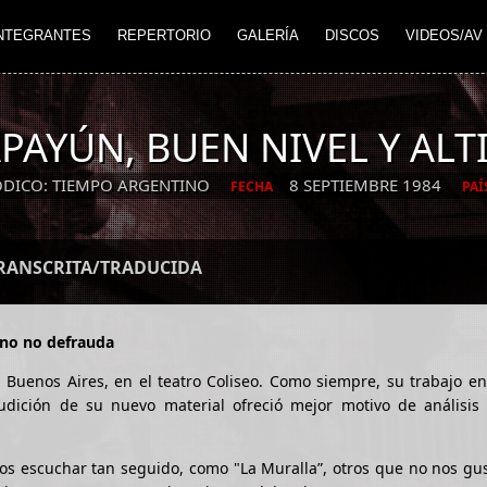
NTEGRANTES
REPERTORIO
GALERÍA
DISCOS
VIDEOS/AV
PAYÚN, BUEN NIVEL Y ALT
ÓDICO: TIEMPO ARGENTINO
8 SEPTIEMBRE 1984
FECHA
PAÍ
TRANSCRITA/TRADUCIDA
eno no defrauda
uenos Aires, en el teatro Coliseo. Como siempre, su trabajo en
udición de su nuevo material ofreció mejor motivo de análisis
s escuchar tan seguido, como "La Muralla”, otros que no nos gus