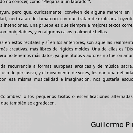
ido no conocer, como "Plegaria a un labrador”.
ayún, pero que, curiosamente, conviven de alguna manera en l
ad, cierto afán declamatorio, con que tratan de explicar al oyent
as intenciones. Una prueba es que siempre a mejores textos corr
on inobjetables, y en algunos casos realmente bellas.
en estos recitales y sí en los anteriores, son aquellas realmen
más creativas, más libres de rígidos moldes. Una de ellas es "Di
tercera no tenemos más datos, ya que títulos y autores no fueron anu
nada recurrencia a formas europeas arcaicas y de música sacra
l uso de percusiva, y el movimiento de voces, les dan una definida
í con esa misma musicalidad e imaginación, nos gustaría escu
 Colombes” o los pequeños textos o escenificaciones alternadas
 que también se agradecen.
Guillermo Pi