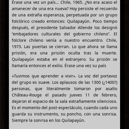
Érase una vez un país… Chile, 1965. ¿No era acaso el
amanecer de una era nueva? Hoy persiste el recuerdo
de una extraña esperanza, perpetuada por un grupo
folclórico creado entonces: Quilapayún. Poco tiempo
después, el presidente Salvador Allende los designó
“embajadores culturales del gobierno chileno”. El
folclore chileno venía a nuestro encuentro. Chile,
1973. Las puertas se cierran. Lo que ahora se llama
prisión, era una prisión oculta tras la muerte.
Quilapayún estaba en el extranjero. Su prisión se
llamaría entonces el exilio. Érase una vez su país
«Tuvimos que aprender a vivir». La voz del portavoz
del grupo es suave. Los aplausos de las 1300 (¿1400?)
personas, que literalmente tomaron por asalto
Château-Rouge el pasado jueves 11 de febrero,
dejaron el espacio de la sala extrañamente silencioso.
Es el momento del post-espectáculo, cuando cada uno
guarda su instrumento, su poncho, con una sonrisa.
Siempre la sonrisa en los Quilapayún.