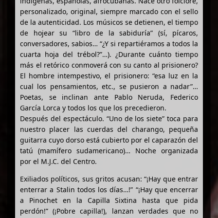
indígenas, españolas, afrocubanas. Nace otro folclore,
personalizado, original, siempre marcado con el sello
de la autenticidad. Los músicos se detienen, el tiempo
de hojear su “libro de la sabiduría” (sí, pícaros,
conversadores, sabios… “¿Y si repartiéramos a todos la
cuarta hoja del trébol?”…). ¿Durante cuánto tiempo
más el retórico conmoverá con su canto al prisionero?
El hombre intempestivo, el prisionero: “esa luz en la
cual los pensamientos, etc., se pusieron a nadar”…
Poetas, se inclinan ante Pablo Neruda, Federico
García Lorca y todos los que los precedieron.
Después del espectáculo. “Uno de los siete” toca para
nuestro placer las cuerdas del charango, pequeña
guitarra cuyo dorso está cubierto por el caparazón del
tatú (mamífero sudamericano)… Noche organizada
por el M.J.C. del Centro.
Exiliados políticos, sus gritos acusan: “¡Hay que entrar
enterrar a Stalin todos los días…!” “¡Hay que encerrar
a Pinochet en la Capilla Sixtina hasta que pida
perdón!” (¡Pobre capilla!), lanzan verdades que no