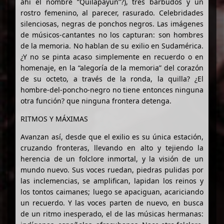
ahí el nombre “Quilapayún”?), tres barbudos y un
rostro femenino, al parecer, rasurado. Celebridades
silenciosas, negras de ponchos negros. Las imágenes
de músicos-cantantes no los capturan: son hombres
de la memoria. No hablan de su exilio en Sudamérica.
¿Y no se pinta acaso simplemente en recuerdo o en
homenaje, en la “alegoría de la memoria” del corazón
de su octeto, a través de la ronda, la quilla? ¿El
hombre-del-poncho-negro no tiene entonces ninguna
otra función? que ninguna frontera detenga.
RITMOS Y MÁXIMAS
Avanzan así, desde que el exilio es su única estación,
cruzando fronteras, llevando en alto y tejiendo la
herencia de un folclore inmortal, y la visión de un
mundo nuevo. Sus voces ruedan, piedras pulidas por
las inclemencias, se amplifican, lapidan los reinos y
los tontos caimanes; luego se apaciguan, acariciando
un recuerdo. Y las voces parten de nuevo, en busca
de un ritmo inesperado, el de las músicas hermanas: