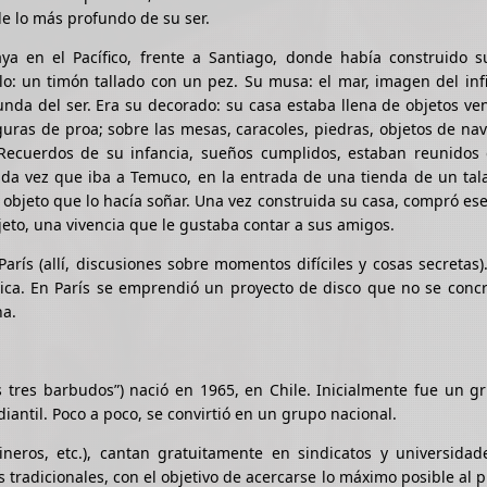
e lo más profundo de su ser.
a en el Pacífico, frente a Santiago, donde había construido s
o: un timón tallado con un pez. Su musa: el mar, imagen del infi
unda del ser. Era su decorado: su casa estaba llena de objetos ve
iguras de proa; sobre las mesas, caracoles, piedras, objetos de na
 Recuerdos de su infancia, sueños cumplidos, estaban reunidos 
da vez que iba a Temuco, en la entrada de una tienda de un tala
 objeto que lo hacía soñar. Una vez construida su casa, compró ese
eto, una vivencia que le gustaba contar a sus amigos.
arís (allí, discusiones sobre momentos difíciles y cosas secretas
ca. En París se emprendió un proyecto de disco que no se concr
na.
 tres barbudos”) nació en 1965, en Chile. Inicialmente fue un g
antil. Poco a poco, se convirtió en un grupo nacional.
neros, etc.), cantan gratuitamente en sindicatos y universidade
tradicionales, con el objetivo de acercarse lo máximo posible al p