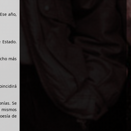
 Ese año,
e Estado.
echo más
oincidirá
nías. Se
os mismos
poesía de