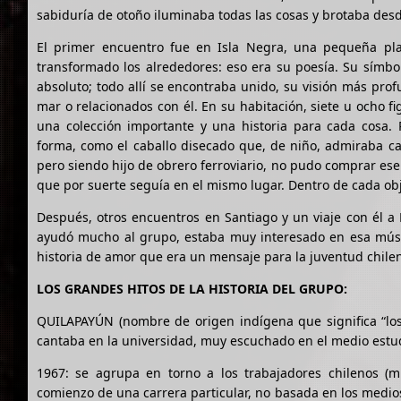
sabiduría de otoño iluminaba todas las cosas y brotaba desd
El primer encuentro fue en Isla Negra, una pequeña play
transformado los alrededores: eso era su poesía. Su símbol
absoluto; todo allí se encontraba unido, su visión más prof
mar o relacionados con él. En su habitación, siete u ocho f
una colección importante y una historia para cada cosa.
forma, como el caballo disecado que, de niño, admiraba ca
pero siendo hijo de obrero ferroviario, no pudo comprar ese
que por suerte seguía en el mismo lugar. Dentro de cada obj
Después, otros encuentros en Santiago y un viaje con él a P
ayudó mucho al grupo, estaba muy interesado en esa músi
historia de amor que era un mensaje para la juventud chile
LOS GRANDES HITOS DE LA HISTORIA DEL GRUPO:
QUILAPAYÚN (nombre de origen indígena que significa “los
cantaba en la universidad, muy escuchado en el medio estudi
1967: se agrupa en torno a los trabajadores chilenos (mi
comienzo de una carrera particular, no basada en los medios 