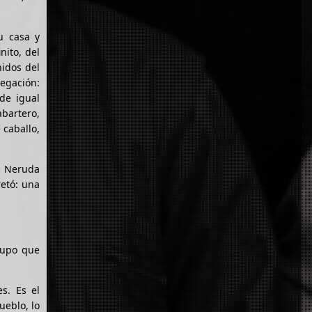
u casa y
nito, del
nidos del
vegación:
de igual
bartero,
 caballo,
). Neruda
etó: una
rupo que
s. Es el
ueblo, lo