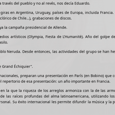
a través del pueblo y no al revés, nos decía Eduardo.
giras en Argentina, Uruguay, países de Europa, incluida Francia.
clórico de Chile…), grabaciones de discos.
oya la campaña presidencial de Allende.
ios artísticos (Olympia, Fiesta de L’Humanité). Año del golpe d
asilo.
ablo Neruda. Desde entonces, las actividades del grupo se han h
e Grand Échiquier”.
rnacionales, preparan una presentación en París (en Bobino) que c
el repertorio de esa presentación: un año importante en Francia.
 la que la riqueza de los arreglos armoniza con la de las armo
 de las raíces profundas del alma latinoamericana, utilizando l
onal. Su éxito internacional les permite difundir la música y la 