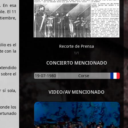
. En esa
le. El 11
ptiembre,
lio es el
Recorte de Prensa
te con la
1/1
CONCIERTO MENCIONADO
xtendido
 sobre el
19-07-1980
Corse
 sí sola,
VIDEO/AV MENCIONADO
donde los
ortunado