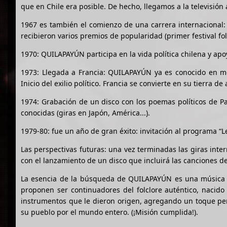
que en Chile era posible. De hecho, llegamos a la televisión 
1967 es también el comienzo de una carrera internacional: 
recibieron varios premios de popularidad (primer festival fol
1970: QUILAPAYÚN participa en la vida política chilena y ap
1973: Llegada a Francia: QUILAPAYÚN ya es conocido en med
Inicio del exilio político. Francia se convierte en su tierra de 
1974: Grabación de un disco con los poemas políticos de P
conocidas (giras en Japón, América...).
1979-80: fue un año de gran éxito: invitación al programa “L
Las perspectivas futuras: una vez terminadas las giras inte
con el lanzamiento de un disco que incluirá las canciones d
La esencia de la búsqueda de QUILAPAYÚN es una música en
proponen ser continuadores del folclore auténtico, nacido
instrumentos que le dieron origen, agregando un toque pers
su pueblo por el mundo entero. (¡Misión cumplida!).