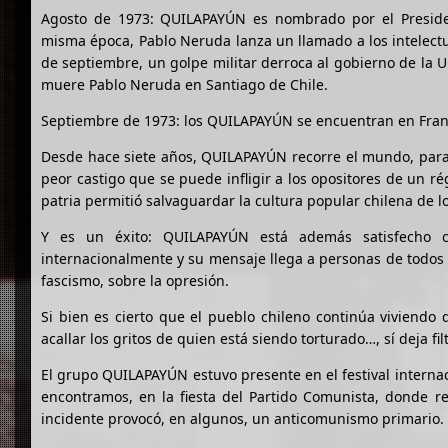
Agosto de 1973: QUILAPAYÚN es nombrado por el Presiden
misma época, Pablo Neruda lanza un llamado a los intelectua
de septiembre, un golpe militar derroca al gobierno de la 
muere Pablo Neruda en Santiago de Chile.
Septiembre de 1973: los QUILAPAYÚN se encuentran en Francia
Desde hace siete años, QUILAPAYÚN recorre el mundo, para c
peor castigo que se puede infligir a los opositores de un 
patria permitió salvaguardar la cultura popular chilena de l
Y es un éxito: QUILAPAYÚN está además satisfecho c
internacionalmente y su mensaje llega a personas de todos lo
fascismo, sobre la opresión.
Si bien es cierto que el pueblo chileno continúa viviendo 
acallar los gritos de quien está siendo torturado…, sí deja f
El grupo QUILAPAYÚN estuvo presente en el festival internaci
encontramos, en la fiesta del Partido Comunista, donde r
incidente provocó, en algunos, un anticomunismo primario.