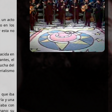
, un acto
o en los
y esta no
nacida en
antes, el
lucha del
erialismo
, que iba
ría y una
rlaba con
mano; su