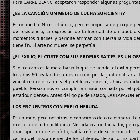
Para CARRE BLANC, aceptaron responder algunas preguntas
¿ES LA CANCIÓN UN MEDIO DE LUCHA SUFICIENTE?
Es un medio. No es el único, pero es importante porque per
de resistencia, la expresión de la libertad de un pueblo
momentos difíciles y permite afirmar con fuerza la vida del
tiene fin. El arte no muere, se perpetúa.
¿EL EXILIO, EL CORTE CON SUS PROPIAS RAÍCES, ES UN 
Si el retorno es la meta hacia la que se tiende, el exilio pe
los años 60, evitando su destrucción por la junta militar a
vínculo entre el canto y el pueblo era directo; ahora es ind
pueblo. Persistimos en cumplir la misión confiada por el go
estadounidense). Antes del golpe de Estado, QUILAPAYÚN era
LOS ENCUENTROS CON PABLO NERUDA…
Es un mito, pero nosotros lo conocimos de otra manera. Lo 
más allá de todo militancia. Neruda era un luchador, pero ja
gran apertura de espíritu, sabía reírse de sí mismo (de su
cariño del modo de ser de los chilenos, de su forma part