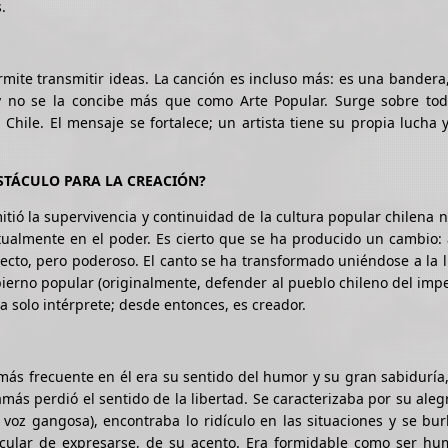
.
mite transmitir ideas. La canción es incluso más: es una bandera
 y no se la concibe más que como Arte Popular. Surge sobre tod
 Chile. El mensaje se fortalece; un artista tiene su propia lucha 
OBSTÁCULO PARA LA CREACIÓN?
rmitió la supervivencia y continuidad de la cultura popular chilena 
ctualmente en el poder. Es cierto que se ha producido un cambio: 
irecto, pero poderoso. El canto se ha transformado uniéndose a la 
bierno popular (originalmente, defender al pueblo chileno del imp
 solo intérprete; desde entonces, es creador.
más frecuente en él era su sentido del humor y su gran sabiduría
más perdió el sentido de la libertad. Se caracterizaba por su aleg
 voz gangosa), encontraba lo ridículo en las situaciones y se bu
icular de expresarse, de su acento. Era formidable como ser hu