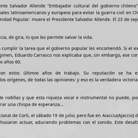
te Salvador Allende “Embajador cultural del gobierno chileno”
les latinoamericanos y europeos para evitar la guerra civil en Chi
Unidad Popular: muere el Presidente Salvador Allende. El 23 de se
, de gira, lo que les permite salvar la vida.
umplir la tarea que el gobierno popular les encomendó. Si el exi
régimen, Eduardo Carrasco nos explicaba que, sin embargo, ese cor
os años 60.
on estos últimos años de trabajo. Su reputación se ha e
s orígenes, de todas las opiniones: y eso es la verdadera victoria
de rodillas y que esta riqueza vocal e instrumental no puede, por
iltrar una chispa de esperanza…
onal de Corti, el sábado 19 de julio; pero fue en Aiacciu(Ajaccio) 
ehusaron actuar, aduciendo problemas con el sonido. Este desaf