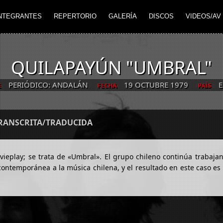
NTEGRANTES
REPERTORIO
GALERÍA
DISCOS
VIDEOS/AV
QUILAPAYÚN "UMBRAL"
PERIÓDICO: ANDALÁN
19 OCTUBRE 1979
E
E
FECHA
PAÍS
TRANSCRITA/TRADUCIDA
ieplay; se trata de «Umbral». El grupo chileno continúa trabaja
contemporánea a la música chilena, y el resultado en este caso e