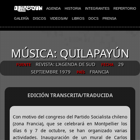
AGENDA
HISTORIA
INTEGRANTES
REPERTORIO
GALERÍA
DISCOS
VIDEOS/AV
LIBROS
DOCS
PRENSA
MÚSICA: QUILAPAYÚN
REVISTA: L'AGENDA DE SUD
29
FUENTE
FECHA
SEPTIEMBRE 1979
FRANCIA
PAÍS
EDICIÓN TRANSCRITA/TRADUCIDA
Con motivo del congreso del Partido Socialista chileno
(zona Francia), que se celebrará en Montpellier los
días 6 y 7 de octubre, se han organizado varias
actividades. Inauguración de un mural de Carlos