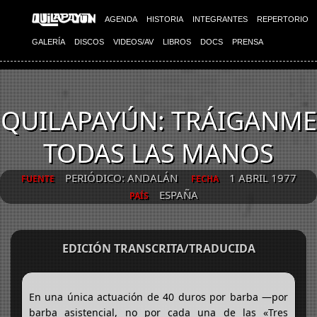
AGENDA
HISTORIA
INTEGRANTES
REPERTORIO
GALERÍA
DISCOS
VIDEOS/AV
LIBROS
DOCS
PRENSA
QUILAPAYÚN: TRÁIGANME
TODAS LAS MANOS
PERIÓDICO: ANDALÁN
1 ABRIL 1977
FUENTE
FECHA
ESPAÑA
PAÍS
EDICIÓN TRANSCRITA/TRADUCIDA
En una única actuación de 40 duros por barba —por
barba asistencial, no por cada una de las «Tres