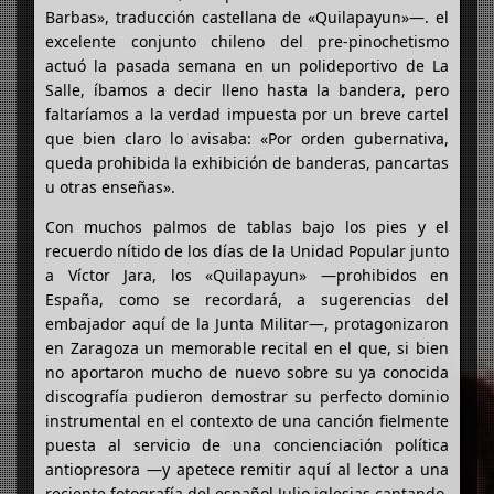
Barbas», traducción castellana de «Quilapayun»—. el
excelente conjunto chileno del pre-pinochetismo
actuó la pasada semana en un polideportivo de La
Salle, íbamos a decir lleno hasta la bandera, pero
faltaríamos a la verdad impuesta por un breve cartel
que bien claro lo avisaba: «Por orden gubernativa,
queda prohibida la exhibición de banderas, pancartas
u otras enseñas».
Con muchos palmos de tablas bajo los pies y el
recuerdo nítido de los días de la Unidad Popular junto
a Víctor Jara, los «Quilapayun» —prohibidos en
España, como se recordará, a sugerencias del
embajador aquí de la Junta Militar—, protagonizaron
en Zaragoza un memorable recital en el que, si bien
no aportaron mucho de nuevo sobre su ya conocida
discografía pudieron demostrar su perfecto dominio
instrumental en el contexto de una canción fielmente
puesta al servicio de una concienciación política
antiopresora —y apetece remitir aquí al lector a una
reciente fotografía del español Julio iglesias cantando,