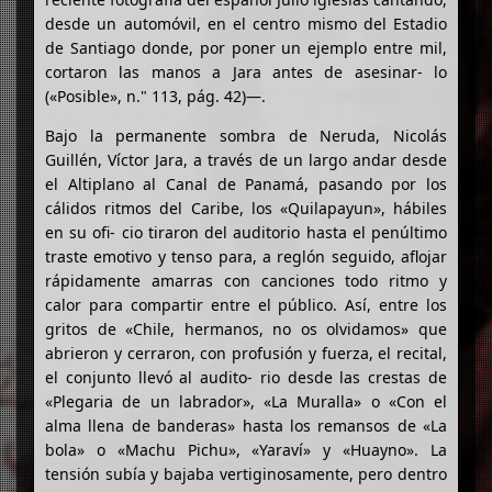
desde un automóvil, en el centro mismo del Estadio
de Santiago donde, por poner un ejemplo entre mil,
cortaron las manos a Jara antes de asesinar- lo
(«Posible», n." 113, pág. 42)—.
Bajo la permanente sombra de Neruda, Nicolás
Guillén, Víctor Jara, a través de un largo andar desde
el Altiplano al Canal de Panamá, pasando por los
cálidos ritmos del Caribe, los «Quilapayun», hábiles
en su ofi- cio tiraron del auditorio hasta el penúltimo
traste emotivo y tenso para, a reglón seguido, aflojar
rápidamente amarras con canciones todo ritmo y
calor para compartir entre el público. Así, entre los
gritos de «Chile, hermanos, no os olvidamos» que
abrieron y cerraron, con profusión y fuerza, el recital,
el conjunto llevó al audito- rio desde las crestas de
«Plegaria de un labrador», «La Muralla» o «Con el
alma llena de banderas» hasta los remansos de «La
bola» o «Machu Pichu», «Yaraví» y «Huayno». La
tensión subía y bajaba vertiginosamente, pero dentro