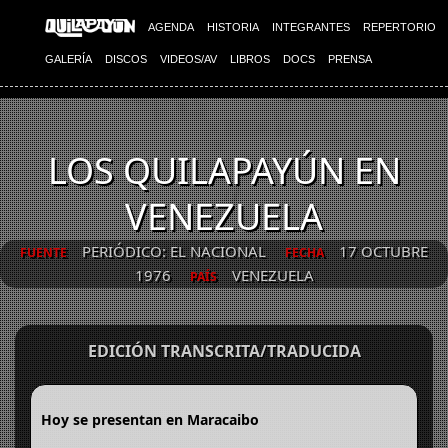
AGENDA
HISTORIA
INTEGRANTES
REPERTORIO
GALERÍA
DISCOS
VIDEOS/AV
LIBROS
DOCS
PRENSA
LOS QUILAPAYÚN EN
VENEZUELA
PERIÓDICO: EL NACIONAL
17 OCTUBRE
FUENTE
FECHA
1976
VENEZUELA
PAÍS
EDICIÓN TRANSCRITA/TRADUCIDA
Hoy se presentan en Maracaibo