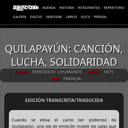
AGENDA
HISTORIA
INTEGRANTES
REPERTORIO
GALERÍA
DISCOS
VIDEOS/AV
LIBROS
DOCS
PRENSA
QUILAPAYÚN: CANCIÓN,
LUCHA, SOLIDARIDAD
PERIÓDICO: L'HUMANITÉ
1975
FUENTE
FECHA
FRANCIA
PAÍS
EDICIÓN TRANSCRITA/TRADUCIDA
Cuando se eleva el canto tan poderoso de
Quilapayún, una ola de emoción invade las salas que