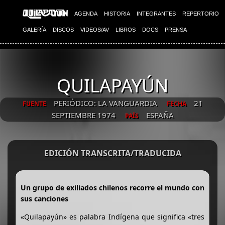
AGENDA
HISTORIA
INTEGRANTES
REPERTORIO
GALERÍA
DISCOS
VIDEOS/AV
LIBROS
DOCS
PRENSA
QUILAPAYÚN
PERIÓDICO: LA VANGUARDIA
21
FUENTE
FECHA
SEPTIEMBRE 1974
ESPAÑA
PAÍS
EDICIÓN TRANSCRITA/TRADUCIDA
Un grupo de exiliados chilenos recorre el mundo con
sus canciones
«Quilapayún» es palabra Indígena que significa «tres