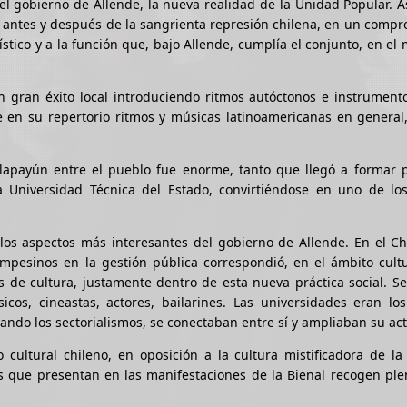
del gobierno de Allende, la nueva realidad de la Unidad Popular. 
e antes y después de la sangrienta represión chilena, en un comp
ístico y a la función que, bajo Allende, cumplía el conjunto, en el
 gran éxito local introduciendo ritmos autóctonos e instrument
 en su repertorio ritmos y músicas latinoamericanas en general,
ilapayún entre el pueblo fue enorme, tanto que llegó a formar p
a Universidad Técnica del Estado, convirtiéndose en uno de lo
los aspectos más interesantes del gobierno de Allende. En el Ch
ampesinos en la gestión pública correspondió, en el ámbito cult
s de cultura, justamente dentro de esta nueva práctica social. S
cos, cineastas, actores, bailarines. Las universidades eran los
ando los sectorialismos, se conectaban entre sí y ampliaban su act
cultural chileno, en oposición a la cultura mistificadora de la
es que presentan en las manifestaciones de la Bienal recogen pl