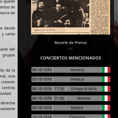
Así quedó
romiso de
 marco de
os desde
 y canta
Recorte de Prensa
arte del
1/1
s grupos
CONCIERTOS MENCIONADOS
06-10-1974
Venecia
ile de la
ural, una
07-10-1974
Venecia
e crearon
 centros
08-10-1974
17:30
Oriago di Mira
ividad.
08-10-1974
21:30
Venecia
 derecha
09-10-1974
Mestre
enamente
10-10-1974
Chioggia