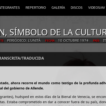
NTEGRANTES
REPERTORIO
GALERÍA
DISCOS
VIDEOS/AV
N, SÍMBOLO DE LA CULTU
PERIÓDICO: L'UNITÀ
10 OCTUBRE 1974
I
TE
FECHA
PAÍS
TRANSCRITA/TRADUCIDA
Estado, ahora recorre el mundo como testigo de la profunda adh
ial del gobierno de Allende.
egrantes), huésped en estos días de la Bienal de Venecia, se enco
cistas. Estaba comprometido en dar a conocer fuera de su país, do