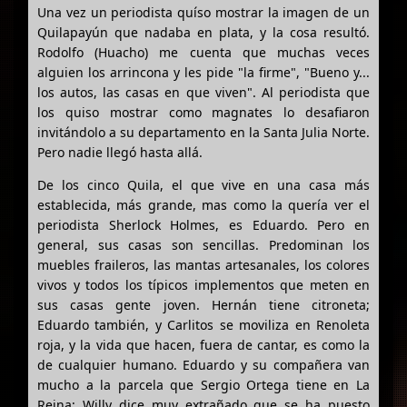
Una vez un periodista quíso mostrar la imagen de un
Quilapayún que nadaba en plata, y la cosa resultó.
Rodolfo (Huacho) me cuenta que muchas veces
alguien los arrincona y les pide "la firme", "Bueno y...
los autos, las casas en que viven". Al periodista que
los quiso mostrar como magnates lo desafiaron
invitándolo a su departamento en la Santa Julia Norte.
Pero nadie llegó hasta allá.
De los cinco Quila, el que vive en una casa más
establecida, más grande, mas como la quería ver el
periodista Sherlock Holmes, es Eduardo. Pero en
general, sus casas son sencillas. Predominan los
muebles fraileros, las mantas artesanales, los colores
vivos y todos los típicos implementos que meten en
sus casas gente joven. Hernán tiene citroneta;
Eduardo también, y Carlitos se moviliza en Renoleta
roja, y la vida que hacen, fuera de cantar, es como la
de cualquier humano. Eduardo y su compañera van
mucho a la parcela que Sergio Ortega tiene en La
Reina; Willy dice muy extrañado que se ha puesto