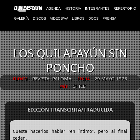
AGENDA
HISTORIA
INTEGRANTES
REPERTORIO
GALERÍA
DISCOS
VIDEOS/AV
LIBROS
DOCS
PRENSA
LOS QUILAPAYÚN SIN
PONCHO
REVISTA: PALOMA
29 MAYO 1973
FUENTE
FECHA
CHILE
PAÍS
EDICIÓN TRANSCRITA/TRADUCIDA
Cuesta hacerlos hablar "en íntimo", pero al final
ceden.