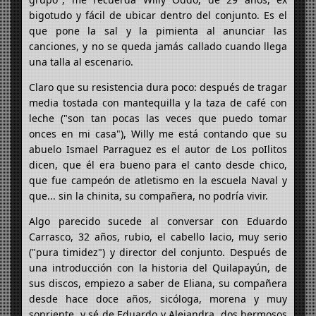
bigotudo y fácil de ubicar dentro del conjunto. Es el
que pone la sal y la pimienta al anunciar las
canciones, y no se queda jamás callado cuando llega
una talla al escenario.
Claro que su resistencia dura poco: después de tragar
media tostada con mantequilla y la taza de café con
leche ("son tan pocas las veces que puedo tomar
onces en mi casa"), Willy me está contando que su
abuelo Ismael Parraguez es el autor de Los poIlitos
dicen, que él era bueno para el canto desde chico,
que fue campeón de atletismo en la escuela Naval y
que... sin la chinita, su compañera, no podría vivir.
Algo parecido sucede al conversar con Eduardo
Carrasco, 32 años, rubio, el cabello lacio, muy serio
("pura timidez") y director del conjunto. Después de
una introducción con la historia del Quilapayún, de
sus discos, empiezo a saber de Eliana, su compañera
desde hace doce años, sicóloga, morena y muy
sonriente, y sé de Eduardo y Alejandra, dos hermosos