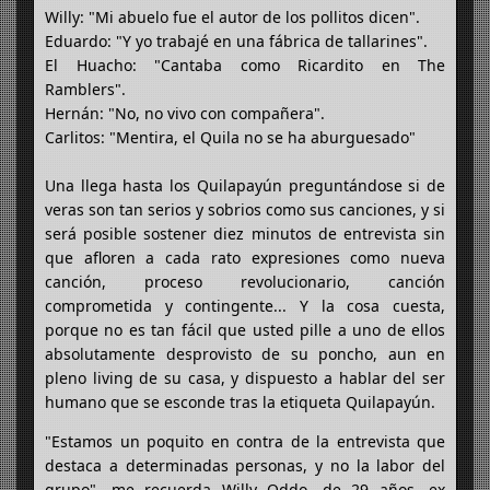
Willy: "Mi abuelo fue el autor de los pollitos dicen".
Eduardo: "Y yo trabajé en una fábrica de tallarines".
El Huacho: "Cantaba como Ricardito en The
Ramblers".
Hernán: "No, no vivo con compañera".
Carlitos: "Mentira, el Quila no se ha aburguesado"
Una llega hasta los Quilapayún preguntándose si de
veras son tan serios y sobrios como sus canciones, y si
será posible sostener diez minutos de entrevista sin
que afloren a cada rato expresiones como nueva
canción, proceso revolucionario, canción
comprometida y contingente... Y la cosa cuesta,
porque no es tan fácil que usted pille a uno de ellos
absolutamente desprovisto de su poncho, aun en
pleno living de su casa, y dispuesto a hablar del ser
humano que se esconde tras la etiqueta Quilapayún.
"Estamos un poquito en contra de la entrevista que
destaca a determinadas personas, y no la labor del
grupo", me recuerda Willy Oddo, de 29 años, ex