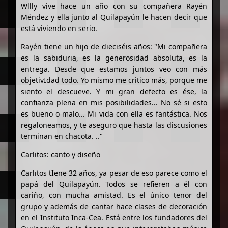
Wllly vive hace un año con su compañera Rayén
Méndez y ella junto al Quilapayún le hacen decir que
está viviendo en serio.
Rayén tiene un hijo de dieciséis años: "Mi compañera
es la sabiduria, es la generosidad absoluta, es la
entrega. Desde que estamos juntos veo con más
objetivIdad todo. Yo mismo me critico más, porque me
siento el descueve. Y mi gran defecto es ése, la
confianza plena en mis posibilidades... No sé si esto
es bueno o malo... Mi vida con ella es fantástica. Nos
regaloneamos, y te aseguro que hasta las discusiones
terminan en chacota. .."
Carlitos: canto y diseño
Carlitos tIene 32 años, ya pesar de eso parece como el
papá del Quilapayún. Todos se refieren a él con
cariño, con mucha amistad. Es el único tenor del
grupo y además de cantar hace clases de decoración
en el Instituto Inca-Cea. Está entre los fundadores del