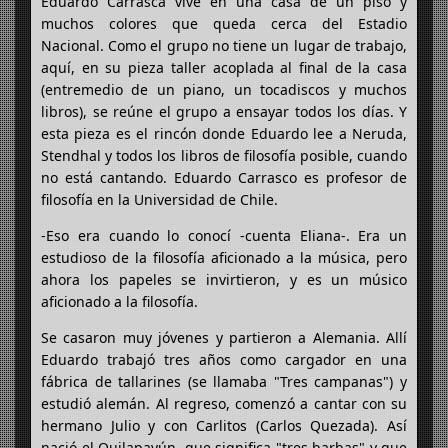
Eduardo Carrasca vive en una casa de un piso y
muchos colores que queda cerca del Estadio
Nacional. Como el grupo no tiene un lugar de trabajo,
aquí, en su pieza taller acoplada al final de la casa
(entremedio de un piano, un tocadiscos y muchos
libros), se reúne el grupo a ensayar todos los días. Y
esta pieza es el rincón donde Eduardo lee a Neruda,
Stendhal y todos los libros de filosofía posible, cuando
no está cantando. Eduardo Carrasco es profesor de
filosofía en la Universidad de Chile.
-Eso era cuando lo conocí -cuenta Eliana-. Era un
estudioso de la filosofía aficionado a la música, pero
ahora los papeles se invirtieron, y es un músico
aficionado a la filosofía.
Se casaron muy jóvenes y partieron a Alemania. Allí
Eduardo trabajó tres años como cargador en una
fábrica de tallarines (se llamaba "Tres campanas") y
estudió alemán. Al regreso, comenzó a cantar con su
hermano Julio y con Carlitos (Carlos Quezada). Así
nació el Quilapayún, que significa "tres barbas" y que