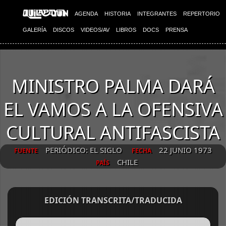
AGENDA
HISTORIA
INTEGRANTES
REPERTORIO
GALERÍA
DISCOS
VIDEOS/AV
LIBROS
DOCS
PRENSA
MINISTRO PALMA DARÁ
EL VAMOS A LA OFENSIVA
CULTURAL ANTIFASCISTA
PERIÓDICO: EL SIGLO
22 JUNIO 1973
FUENTE
FECHA
CHILE
PAÍS
EDICIÓN TRANSCRITA/TRADUCIDA