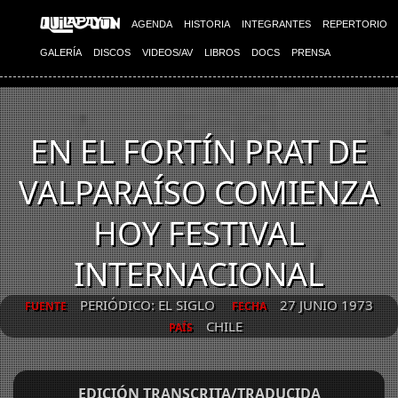
AGENDA
HISTORIA
INTEGRANTES
REPERTORIO
GALERÍA
DISCOS
VIDEOS/AV
LIBROS
DOCS
PRENSA
EN EL FORTÍN PRAT DE
VALPARAÍSO COMIENZA
HOY FESTIVAL
INTERNACIONAL
PERIÓDICO: EL SIGLO
27 JUNIO 1973
FUENTE
FECHA
CHILE
PAÍS
EDICIÓN TRANSCRITA/TRADUCIDA