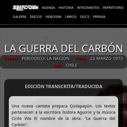
AGENDA
HISTORIA
INTEGRANTES
REPERTORIO
GALERÍA
DISCOS
VIDEOS/AV
LIBROS
DOCS
PRENSA
LA GUERRA DEL CARBÓN
PERIÓDICO: LA NACIÓN
22 MARZO 1973
FUENTE
FECHA
CHILE
PAÍS
EDICIÓN TRANSCRITA/TRADUCIDA
Una nueva cantata prepara Quilapayún. Los textos
pertenecen a la escritora Isidora Aguirre y la música
Cirilo Vila El nombre de la obra: "La Guerra del
Carbón”.