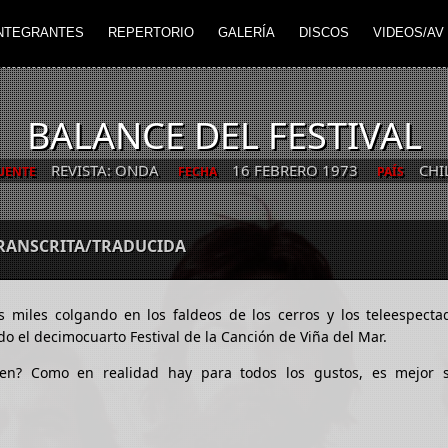
NTEGRANTES
REPERTORIO
GALERÍA
DISCOS
VIDEOS/AV
BALANCE DEL FESTIVAL
REVISTA: ONDA
16 FEBRERO 1973
CHI
UENTE
FECHA
PAÍS
TRANSCRITA/TRADUCIDA
 miles colgando en los faldeos de los cerros y los teleespecta
ado el decimocuarto Festival de la Canción de Viña del Mar.
n? Como en realidad hay para todos los gustos, es mejor s