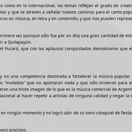
co como en lo internacional, los temas reflejan el grado de creat
ales y que se atreven a señalar nuevos caminos para el canto popu
ricos en música, en letra y en contenido, y que nos pueden repres
rimera vez (aunque sólo fue por un día) una gran cantidad de es
ir a Quilapayún.
let Pucará, que con los aplausos conquistados demostraron que el
y no una competencia destinada a fortalecer la música popular. 
 “invitados” que no aportaron nada y que sólo sirvieron para al
ieron una triste imagen de lo que es la música comercial de Argent
acional al hacer repetir a artistas de ninguna calidad y negar la 
en ningún momento y no logró salir de su tono coloquial de fiesta 
poco gracioso.