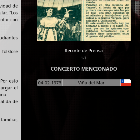
ividad de
lar, “Los
entar con
tudiantes
Recorte de Prensa
 folklore
1/1
CONCIERTO MENCIONADO
Por esto
04-02-1973
Viña del Mar
argar el
ina.
salida de
familiar,