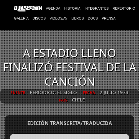
AGENDA
HISTORIA
INTEGRANTES
REPERTORIO
GALERÍA
DISCOS
VIDEOS/AV
LIBROS
DOCS
PRENSA
A ESTADIO LLENO
FINALIZÓ FESTIVAL DE LA
CANCIÓN
PERIÓDICO: EL SIGLO
2 JULIO 1973
FUENTE
FECHA
CHILE
PAÍS
EDICIÓN TRANSCRITA/TRADUCIDA