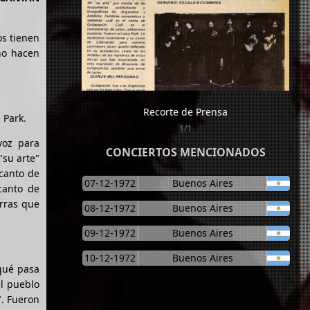
os tienen
no hacen
Recorte de Prensa
 Park.
1/1
voz para
CONCIERTOS MENCIONADOS
"su arte"
 canto de
07-12-1972
Buenos Aires
canto de
erras que
08-12-1972
Buenos Aires
09-12-1972
Buenos Aires
10-12-1972
Buenos Aires
 qué pasa
el pueblo
". Fueron