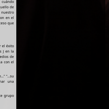
e cuándo
quello de
a nuestro
on en el
oceso que
 el éxito
 J en la
medios de
a con el
e…” “…su
inar una
ste grupo