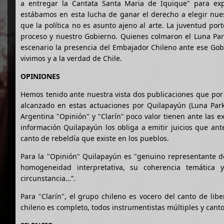
a entregar la Cantata Santa Maria de Iquique" para ex
estábamos en esta lucha de ganar el derecho a elegir nues
que la política no es asunto ajeno al arte. La juventud por
proceso y nuestro Gobierno. Quienes colmaron el Luna Par
escenario la presencia del Embajador Chileno ante ese Gobi
vivimos y a la verdad de Chile.
OPINIONES
Hemos tenido ante nuestra vista dos publicaciones que por 
alcanzado en estas actuaciones por Quilapayún (Luna Park.
Argentina "Opinión" y "Clarín" poco valor tienen ante las 
información Quilapayún los obliga a emitir juicios que an
canto de rebeldía que existe en los pueblos.
Para la "Opinión" Quilapayún es "genuino representante d
homogeneidad interpretativa, su coherencia temátic
circunstancia…”.
Para "Clarín", el grupo chileno es vocero del canto de lib
chileno es completo, todos instrumentistas múltiples y canto