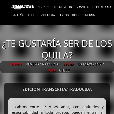
AGENDA
HISTORIA
INTEGRANTES
REPERTORIO
GALERÍA
DISCOS
VIDEOS/AV
LIBROS
DOCS
PRENSA
¿TE GUSTARÍA SER DE LOS
QUILA?
REVISTA: RAMONA
30 MAYO 1972
FUENTE
FECHA
CHILE
PAÍS
EDICIÓN TRANSCRITA/TRADUCIDA
- Cabros entre 17 y 25 años, con aptitudes y
responsabilidad a toda prueba, pueden entrar al