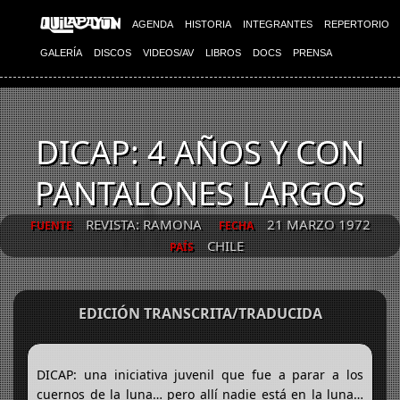
AGENDA
HISTORIA
INTEGRANTES
REPERTORIO
GALERÍA
DISCOS
VIDEOS/AV
LIBROS
DOCS
PRENSA
DICAP: 4 AÑOS Y CON
PANTALONES LARGOS
REVISTA: RAMONA
21 MARZO 1972
FUENTE
FECHA
CHILE
PAÍS
EDICIÓN TRANSCRITA/TRADUCIDA
DICAP: una iniciativa juvenil que fue a parar a los
cuernos de la luna… pero allí nadie está en la luna…