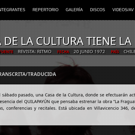
NTEGRANTES
REPERTORIO
GALERÍA
DISCOS
VIDEOS/AV
 DE LA CULTURA TIENE LA
REVISTA: RITMO
20 JUNIO 1972
CHIL
FUENTE
FECHA
PAÍS
TRANSCRITA/TRADUCIDA
l sábado pasado, una Casa de la Cultura, donde se efectuarán ac
 presencia del QUILAPAYÚN que pensaba estrenar la obra “La Fragua
, conferencias y recitales. Está ubicada en Villavicencio 346, d