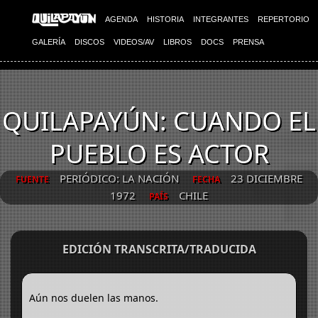
AGENDA
HISTORIA
INTEGRANTES
REPERTORIO
GALERÍA
DISCOS
VIDEOS/AV
LIBROS
DOCS
PRENSA
QUILAPAYÚN: CUANDO EL
PUEBLO ES ACTOR
PERIÓDICO: LA NACIÓN
23 DICIEMBRE
FUENTE
FECHA
1972
CHILE
PAÍS
EDICIÓN TRANSCRITA/TRADUCIDA
Aún nos duelen las manos.