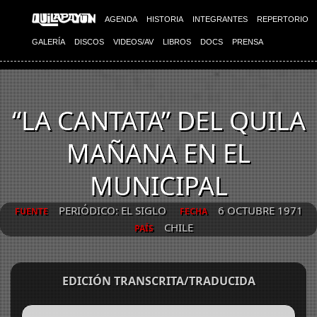
AGENDA
HISTORIA
INTEGRANTES
REPERTORIO
GALERÍA
DISCOS
VIDEOS/AV
LIBROS
DOCS
PRENSA
“LA CANTATA” DEL QUILA
MAÑANA EN EL
MUNICIPAL
PERIÓDICO: EL SIGLO
6 OCTUBRE 1971
FUENTE
FECHA
CHILE
PAÍS
EDICIÓN TRANSCRITA/TRADUCIDA