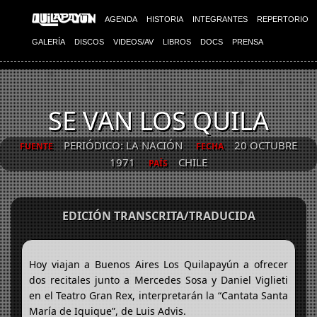
AGENDA
HISTORIA
INTEGRANTES
REPERTORIO
GALERÍA
DISCOS
VIDEOS/AV
LIBROS
DOCS
PRENSA
SE VAN LOS QUILA
PERIÓDICO: LA NACIÓN
20 OCTUBRE
FUENTE
FECHA
1971
CHILE
PAÍS
EDICIÓN TRANSCRITA/TRADUCIDA
Hoy viajan a Buenos Aires Los Quilapayún a ofrecer
dos recitales junto a Mercedes Sosa y Daniel Viglieti
en el Teatro Gran Rex, interpretarán la “Cantata Santa
María de Iquique”, de Luis Advis.