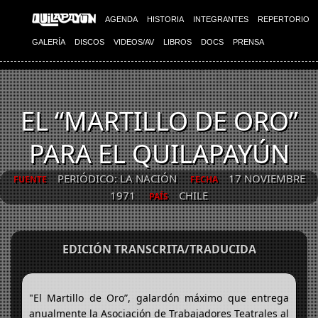
AGENDA
HISTORIA
INTEGRANTES
REPERTORIO
GALERÍA
DISCOS
VIDEOS/AV
LIBROS
DOCS
PRENSA
EL “MARTILLO DE ORO”
PARA EL QUILAPAYÚN
PERIÓDICO: LA NACIÓN
17 NOVIEMBRE
FUENTE
FECHA
1971
CHILE
PAÍS
EDICIÓN TRANSCRITA/TRADUCIDA
"El Martillo de Oro”, galardón máximo que entrega
anualmente la Asociación de Trabajadores Teatrales al