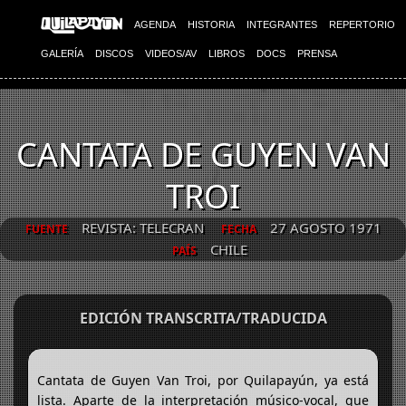
AGENDA
HISTORIA
INTEGRANTES
REPERTORIO
GALERÍA
DISCOS
VIDEOS/AV
LIBROS
DOCS
PRENSA
CANTATA DE GUYEN VAN
TROI
REVISTA: TELECRAN
27 AGOSTO 1971
FUENTE
FECHA
CHILE
PAÍS
EDICIÓN TRANSCRITA/TRADUCIDA
Cantata de Guyen Van Troi, por Quilapayún, ya está
lista. Aparte de la interpretación músico-vocal, que