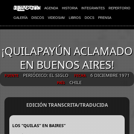
AGENDA
HISTORIA
INTEGRANTES
REPERTORIO
GALERÍA
DISCOS
VIDEOS/AV
LIBROS
DOCS
PRENSA
¡QUILAPAYÚN ACLAMADO
EN BUENOS AIRES!
PERIÓDICO: EL SIGLO
6 DICIEMBRE 1971
FUENTE
FECHA
CHILE
PAÍS
EDICIÓN TRANSCRITA/TRADUCIDA
LOS “QUILAS” EN BAIRES”