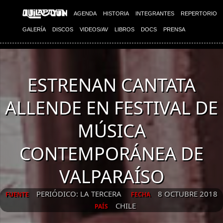
AGENDA
HISTORIA
INTEGRANTES
REPERTORIO
GALERÍA
DISCOS
VIDEOS/AV
LIBROS
DOCS
PRENSA
ESTRENAN CANTATA
ALLENDE EN FESTIVAL DE
MÚSICA
CONTEMPORÁNEA DE
VALPARAÍSO
PERIÓDICO: LA TERCERA
8 OCTUBRE 2018
FUENTE
FECHA
CHILE
PAÍS