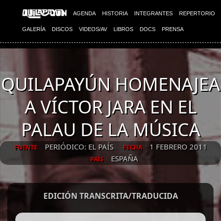
AGENDA
HISTORIA
INTEGRANTES
REPERTORIO
GALERÍA
DISCOS
VIDEOS/AV
LIBROS
DOCS
PRENSA
QUILAPAYÚN HOMENAJEA
A VÍCTOR JARA EN EL
PALAU DE LA MÚSICA
PERIÓDICO: EL PAÍS
1 FEBRERO 2011
FUENTE
FECHA
ESPAÑA
PAÍS
EDICIÓN TRANSCRITA/TRADUCIDA