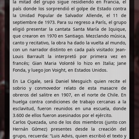
la mitad del grupo sigue residiendo en Francia, el
país donde los sorprendió el golpe de Estado contra
la Unidad Popular de Salvador Allende, el 11 de
septiembre de 1973. Para su regreso a París, el grupo
eligió presentar la cantata Santa María de Iquique,
que crearon en 1970 en Santiago. Mezclando música,
canto y recitativo, la obra ha dado la vuelta al mundo,
con un narrador distinto en cada país visitado: Jean-
Louis Barrault la interpretó por primera vez en
francés; Gian Maria Volonté lo hizo en Italia; Jane
Fonda, y luego Jon Voight, en Estados Unidos.
En La Cigale, será Daniel Mesguich quien recite el
sobrio y conmovedor relato de esta masacre de
obreros del salitre en 1907, en el norte de Chile. En
huelga contra condiciones de trabajo cercanas a la
esclavitud, fueron reunidos en una escuela, donde
3.600 de ellos fueron asesinados por el ejército.
Carlos Quezada, uno de los dos miembros (junto con
Hernán Gómez) presentes desde la creación del
grupo, recuerda: “Luis Advis, quien escribió el texto y