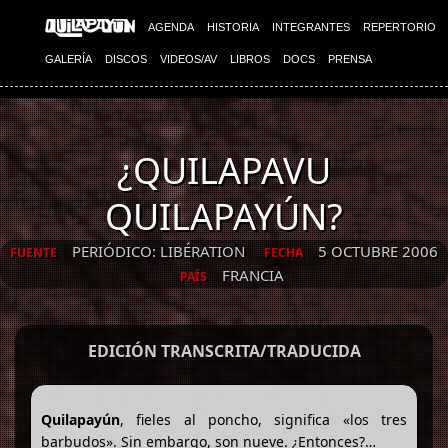
AGENDA
HISTORIA
INTEGRANTES
REPERTORIO
GALERÍA
DISCOS
VIDEOS/AV
LIBROS
DOCS
PRENSA
¿QUILAPAVU
QUILAPAYÚN?
PERIÓDICO: LIBÉRATION
5 OCTUBRE 2006
FUENTE
FECHA
FRANCIA
PAÍS
EDICIÓN TRANSCRITA/TRADUCIDA
Quilapayún
, fieles al poncho, significa «los tres
barbudos». Sin embargo, son nueve. ¿Entonces?…