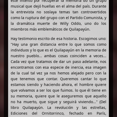
este intento por recuperar la memoria do un grupo
musical que dejó huellas en el alma del país. Durante
la entrevista no soslaya temas tan controvertidos
como la ruptura del grupo con el Partido Comunista, y
la dramática muerte de Willy Oddo, uno do los
miembros más emblemáticos de Quilapayún.
Hay testimonio escrito de esa historia. Escogimos uno:
"Hay una gran distancia entre lo que somos como
individuos y lo que es el Quilapayún en la memoria de
nuestro pueblo... ambas cosas coinciden a veces...
Cada vez que tratamos de dar un paso adelante, nos
encontramos con esa especie de inercia, esa imagen
de la cual tal vez ya nos hemos alejado pero con la
que tenemos que contar. Queremos cantar lo que
estamos siendo y haciendo ahora, el hombre quiere
que volvamos a ser los que fuimos. lo que él tiene en
su memoria, quiere que le aseguremos que aquello
no ha muerto, que sigue y seguirá viviendo..." (Del
libro Quilapayún. La revolución y las estrellas,
Ediciones del Ornitorrinco, fechado en París,