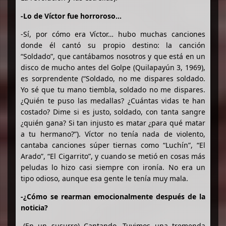
-Lo de Víctor fue horroroso…
-Sí, por cómo era Víctor… hubo muchas canciones
donde él cantó su propio destino: la canción
“Soldado”, que cantábamos nosotros y que está en un
disco de mucho antes del Golpe (Quilapayún 3, 1969),
es sorprendente (“Soldado, no me dispares soldado.
Yo sé que tu mano tiembla, soldado no me dispares.
¿Quién te puso las medallas? ¿Cuántas vidas te han
costado? Dime si es justo, soldado, con tanta sangre
¿quién gana? Si tan injusto es matar ¿para qué matar
a tu hermano?”). Víctor no tenía nada de violento,
cantaba canciones súper tiernas como “Luchín”, “El
Arado”, “El Cigarrito”, y cuando se metió en cosas más
peludas lo hizo casi siempre con ironía. No era un
tipo odioso, aunque esa gente le tenía muy mala.
-¿Cómo se rearman emocionalmente después de la
noticia?
-(En un susurro) Cantando. Tuvimos una tremenda