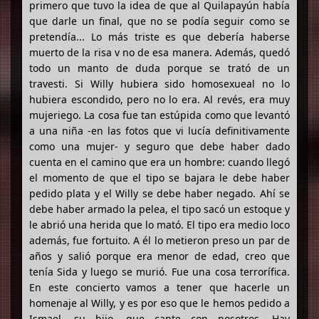
primero que tuvo la idea de que al Quilapayún había
que darle un final, que no se podía seguir como se
pretendía... Lo más triste es que debería haberse
muerto de la risa v no de esa manera. Además, quedó
todo un manto de duda porque se trató de un
travesti. Si Willy hubiera sido homosexueal no lo
hubiera escondido, pero no lo era. Al revés, era muy
mujeriego. La cosa fue tan estúpida como que levantó
a una niña -en las fotos que vi lucía definitivamente
como una mujer- y seguro que debe haber dado
cuenta en el camino que era un hombre: cuando llegó
el momento de que el tipo se bajara le debe haber
pedido plata y el Willy se debe haber negado. Ahí se
debe haber armado la pelea, el tipo sacó un estoque y
le abrió una herida que lo mató. El tipo era medio loco
además, fue fortuito. A él lo metieron preso un par de
años y salió porque era menor de edad, creo que
tenía Sida y luego se murió. Fue una cosa terrorífica.
En este concierto vamos a tener que hacerle un
homenaje al Willy, y es por eso que le hemos pedido a
Ismael, su hijo, que cante con nosotros. Hay