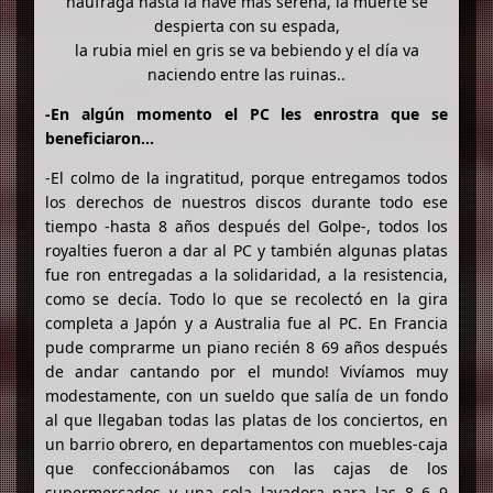
naufraga hasta la nave más serena, la muerte se
despierta con su espada,
la rubia miel en gris se va bebiendo y el día va
naciendo entre las ruinas..
-En algún momento el PC les enrostra que se
beneficiaron…
-El colmo de la ingratitud, porque entregamos todos
los derechos de nuestros discos durante todo ese
tiempo -hasta 8 años después del Golpe-, todos los
royalties fueron a dar al PC y también algunas platas
fue ron entregadas a la solidaridad, a la resistencia,
como se decía. Todo lo que se recolectó en la gira
completa a Japón y a Australia fue al PC. En Francia
pude comprarme un piano recién 8 69 años después
de andar cantando por el mundo! Vivíamos muy
modestamente, con un sueldo que salía de un fondo
al que llegaban todas las platas de los conciertos, en
un barrio obrero, en departamentos con muebles-caja
que confeccionábamos con las cajas de los
supermercados y una sola lavadora para las 8 6 9